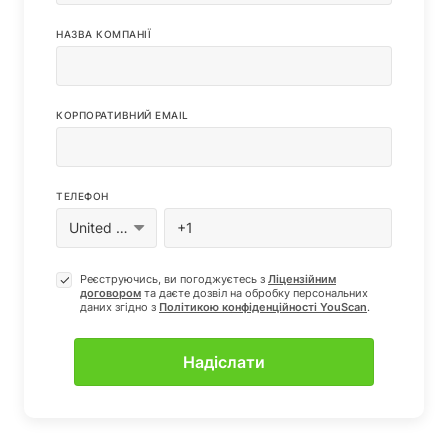
НАЗВА КОМПАНІЇ
КОРПОРАТИВНИЙ EMAIL
ТЕЛЕФОН
Реєструючись, ви погоджуєтесь з
Ліцензійним
договором
та даєте дозвіл на обробку персональних
даних згiдно з
Полiтикою конфіденцiйностi YouScan
.