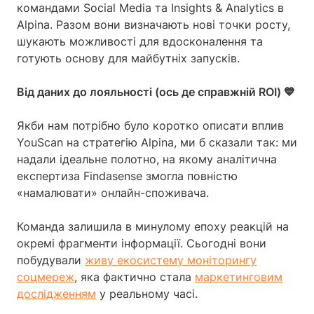
командами Social Media та Insights & Analytics в
Alpina. Разом вони визначають нові точки росту,
шукають можливості для вдосконалення та
готують основу для майбутніх запусків.
Від даних до лояльності (ось де справжній ROI) 💙
Якби нам потрібно було коротко описати вплив
YouScan на стратегію Alpina, ми б сказали так: ми
надали ідеальне полотно, на якому аналітична
експертиза Findasense змогла повністю
«намалювати» онлайн-споживача.
Команда залишила в минулому епоху реакцій на
окремі фрагменти інформації. Сьогодні вони
побудували
живу екосистему моніторингу
соцмереж
, яка фактично стала
маркетинговим
дослідженням
у реальному часі.