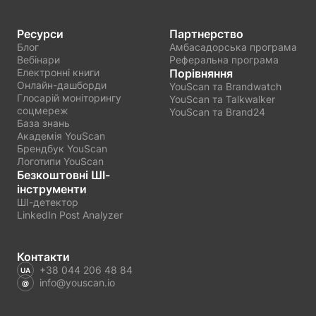
Ресурси
Партнерство
Блог
Амбасадорська програма
Вебінари
Реферальна програма
Електронні книги
Порівняння
Онлайн-дашборди
YouScan та Brandwatch
Глосарій моніторингу
YouScan та Talkwalker
соцмереж
YouScan та Brand24
База знань
Академія YouScan
Брендбук YouScan
Логотипи YouScan
Безкоштовні ШІ-
інструменти
ШІ-детектор
LinkedIn Post Analyzer
Контакти
+38 044 206 48 84
info@youscan.io