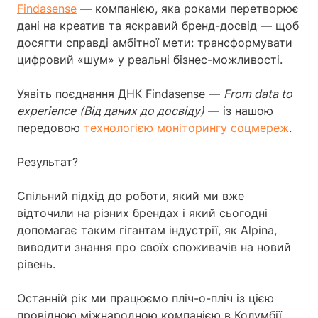
Findasense
— компанією, яка роками перетворює
дані на креатив та яскравий бренд-досвід — щоб
досягти справді амбітної мети: трансформувати
цифровий «шум» у реальні бізнес-можливості.
Уявіть поєднання ДНК Findasense —
From data to
experience
(Від даних до досвіду)
— із нашою
передовою
технологією моніторингу соцмереж
.
Результат?
Спільний підхід до роботи, який ми вже
відточили на різних брендах і який сьогодні
допомагає таким гігантам індустрії, як Alpina,
виводити знання про своїх споживачів на новий
рівень.
Останній рік ми працюємо пліч-о-пліч із цією
провідною міжнародною компанією в Колумбії.