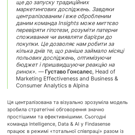
ще до запуску традиційних
маркетингових досліджень. Завдяки
централізованим і вже обробленим
даним команда Insights може миттєво
перевіряти гіпотези, розуміти патерни
споживання чи виявляти бар’єри до
покупки. Це дозволяє нам робити за
кілька днів те, що раніше займало місяці
польових досліджень, оптимізуючи
бюджет і пришвидшуючи реакцію на
ринок». —
Густаво Гонсалес
, Head of
Marketing Effectiveness and Business &
Consumer Analytics в Alpina
Ця централізована та візуально зрозуміла модель
зробила стратегічні обговорення значно
простішими та ефективнішими. Сьогодні
команда Intelligence, Data & AI у Findasense
працює в режимі «тотальної співпраці» разом із