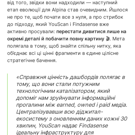
від того, звідки вони надходили — наступний
етап еволюції для Alpina став очевидним. Йшлося
не про те, щоб почати все з нуля, а про стрибок
до підходу, який YouScan і Findasense вже
активно просували:
перестати дивитися лише на
окремі деталі й побачити повну картину
🎬. Мета
полягала в тому, щоб знайти спільну нитку, яка
об’єднає всі ці цінні фрагменти в єдине цілісне
стратегічне бачення.
«Справжня цінність дашбордів полягає в
тому, що вони стали потужним
технологічним каталізатором, який
допоміг нам зруйнувати інформаційні
прогалини між earned, owned і paid медіа.
Централізувавши всю діджитал-
екосистему з оновленням даних кожні 30
хвилин, YouScan надає Findasense
ідеальну інфраструктуру для