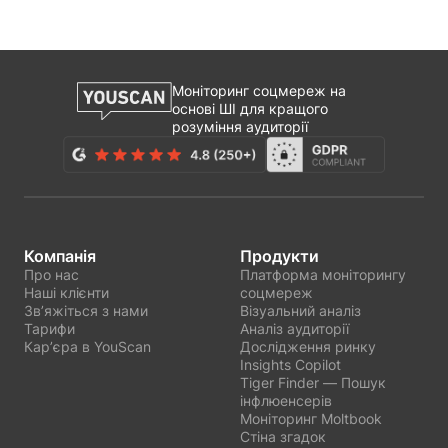
Моніторинг соцмереж на
основі ШІ для кращого
розуміння аудиторії
Компанія
Продукти
Про нас
Платформа моніторингу
Наші клієнти
соцмереж
Звʼяжіться з нами
Візуальний аналіз
Тарифи
Аналіз аудиторії
Карʼєра в YouScan
Дослідження ринку
Insights Copilot
Tiger Finder — Пошук
інфлюенсерів
Моніторинг Moltbook
Стіна згадок