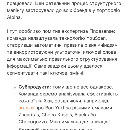
працювали. Цей ретельний процес структурного
мапінгу застосували до всіх брендів у портфоліо
Alpina.
І тут особливо помітна експертиза Findasense:
команда налаштувала технологію YouScan,
створивши автоматичні правила рівня «ніндзя»
та використовуючи ультраточні ключові слова
для максимально правильного структурування
інформації. Саме завдяки цьому вдалося
сегментувати такі ключові змінні:
Субпродукти:
тому що не все однакове.
Команда окремо аналізувала ефективність
кожної лінійки, розділяючи, наприклад,
згадки
про Bon Yurt за різними смаками:
Zucaritas, Choco Krispis, Black або
Chocogozzo. Максимальна деталізація!
Кампанії:
окремо виділялися та