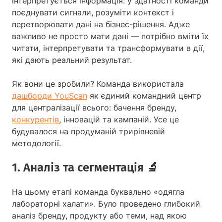
інтерпретується інформація: у здатності команди
поєднувати сигнали, розуміти контекст і
перетворювати дані на бізнес-рішення. Адже
важливо не просто мати дані — потрібно вміти їх
читати, інтерпретувати та трансформувати в дії,
які дають реальний результат.
Як вони це зробили? Команда використала
дашборди YouScan
як єдиний командний центр
для централізації всього: бачення бренду,
конкурентів
, інновацій та кампаній. Усе це
будувалося на продуманій трирівневій
методології.
1. Аналіз та сегментація 🔬
На цьому етапі команда буквально «одягла
лабораторні халати». Було проведено глибокий
аналіз бренду, продукту або теми, над якою