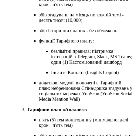
крок - п'ять тем)
збір згадувань на місяць по кожній темі -
десять тисяч (10,000)
збір Історичних даних - без обмежень
функції Тарифного плану:
безлімітні правила; підтримка
інтеграцій з Telegram, Slack, MS Teams;
один (1) Кастомізований дашборд
Інсайтc Копілот (Insights Copilot)
додаткові модулі, включені в Тарифний
план: небрендована Стіна/дошка згадувань у
соціальних мережах YouScan (YouScan Social
Media Mention Wall)
Тарифний план «Аналайз»:
п'ять (5) тем моніторингу (мінімально, далі
крок - п'ять тем)
збір згадувань на місяць по кожній темі - сто