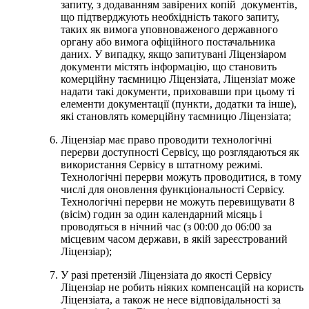
запиту, з додаванням завірених копій документів,
що підтверджують необхідність такого запиту,
таких як вимога уповноваженого державного
органу або вимога офіційного постачальника
даних. У випадку, якщо запитувані Ліцензіаром
документи містять інформацію, що становить
комерційну таємницю Ліцензіата, Ліцензіат може
надати такі документи, приховавши при цьому ті
елементи документації (пункти, додатки та інше),
які становлять комерційну таємницю Ліцензіата;
Ліцензіар має право проводити технологічні
перерви доступності Сервісу, що розглядаються як
використання Сервісу в штатному режимі.
Технологічні перерви можуть проводитися, в тому
числі для оновлення функціональності Сервісу.
Технологічні перерви не можуть перевищувати 8
(вісім) годин за один календарний місяць і
проводяться в нічний час (з 00:00 до 06:00 за
місцевим часом держави, в якій зареєстрований
Ліцензіар);
У разі претензій Ліцензіата до якості Сервісу
Ліцензіар не робить ніяких компенсацій на користь
Ліцензіата, а також не несе відповідальності за