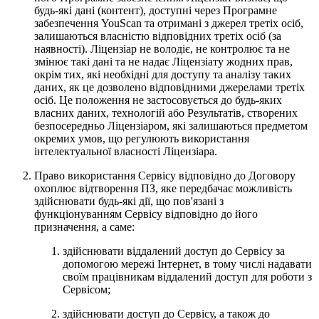
будь-які дані (контент), доступні через Програмне
забезпечення YouScan та отримані з джерел третіх осіб,
залишаються власністю відповідних третіх осіб (за
наявності). Ліцензіар не володіє, не контролює та не
змінює такі дані та не надає Ліцензіату жодних прав,
окрім тих, які необхідні для доступу та аналізу таких
даних, як це дозволено відповідними джерелами третіх
осіб. Це положення не застосовується до будь-яких
власних даних, технологій або Результатів, створених
безпосередньо Ліцензіаром, які залишаються предметом
окремих умов, що регулюють використання
інтелектуальної власності Ліцензіара.
Право використання Сервісу відповідно до Договору
охоплює відтворення ПЗ, яке передбачає можливість
здійснювати будь-які дії, що пов'язані з
функціонуванням Сервісу відповідно до його
призначення, а саме:
здійснювати віддалений доступ до Сервісу за
допомогою мережі Інтернет, в тому числі надавати
своїм працівникам віддалений доступ для роботи з
Сервісом;
здійснювати доступ до Сервісу, а також до