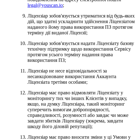
legal@youscan.io
;
Ліцензіар зобов'язується утриматися від будь-яких
дій, що здатні ускладнити здійснення Ліцензіатом
наданого йому права використання ПЗ протягом
терміну дії виданої Ліцензії;
Ліцензіар зобов'язується надати Ліцензіату базову
технічну підтримку щодо використання Сервісу
протягом усього терміну надання права
використання ПЗ;
Ліцензіар не несе відповідальності за
несанкціоноване використання Аккаунта
Ліцензіата третіми особами;
Ліцензіар має право відмовляти Ліцензіату у
моніторингу тих чи інших Клієнтів у випадку,
якщо, на думку Ліцензіара, такий моніторинг
суперечить вимогам добропорядності,
справедливості, розумності або завдає чи може
завдати збитків Ліцензіару (зокрема, завдати
шкоду його діловій репутації);
Ліцензіар має право вносити зміни у ці Умови у