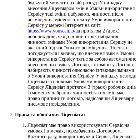
будь-який момент на свій розсуд. У випадку
внесення Ліцензіаром змін в Умови використання
Сервісу такі зміни набувають чинності після
розміщення зміненого тексту Умов використання
Сервісу у мережі Інтернет на сайті
https://www.youscan.io/ua
протягом 2 (двох)
робочих днів, якщо інший строк набрання
чинності змінами Умов використання Сервісу не
вказаний під час їхнього розміщення. Ліцензіат
погоджується і визнає, що внесення змін в Умови
використання Сервісу тягне за собою автоматичне
внесення цих змін у Договір, і ці зміни у Договір
набирають чинності одночасно із такими змінами
в Умови використання Сервісу. У випадку незгоди
Ліцензіата із новими Умовами використання
Сервісу Ліцензіат протягом 3 (трьох) робочих днів
із моменту набрання чинності таких змін має
право припинити договір, надіславши Ліцензіару
письмове повідомлення.
Права та обов'язки Ліцензіата:
Ліцензіат має право використовувати Сервіс на
умовах і в межах, передбачених Договором.
Кожного разу, використовуючи Сервіс, Ліцензіат