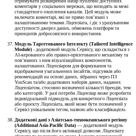
отримувати розширений набір публічно доступних
коментарів у соціальних мережах, що виходять за межі
стандартного охоплення каналів. Цей модуль може
включати коментарі, які не прямо пов’язані з
налаштованими темами Ліцензіата, і діє з урахуванням
доступності джерел даних, обмежень платформ та
принципів добросовісного використання.
Модуль Таргетованого Інтелекту (Tailored Intelligence
Module)
- додатковий модуль Сервісу, що складається з
AI-керованого або правил-орієнтованого механізму та
пов’язаних з ним візуалізаційних компонентів,
налаштованих Ліцензіаром для формування та
відображення узагальнених інсайтів, підсумків або
рекомендацій на основі даних, зібраних через ПЗ
YouScan та/або додаткових наборів даних, наданих
Ліцензіатом, стосовно визначеної кількості брендів, тем
або категорій. У разі потреби Ліцензіар може розробити
індивідуальний підмодуль для конкретного Ліцензіата
або проєкту Ліцензіата, який може бути позначений у
Сервісі унікальним тегом, назвою або класифікацією.
Додаткові дані з Азіатсько-тихоокеанського регіону
(Additional Asia-Pacific Data)
— додатковий модуль
Сервісу, що після його активації дозволяє Ліцензіату