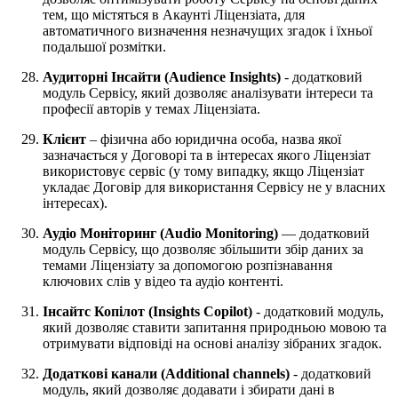
тем, що містяться в Акаунті Ліцензіата, для
автоматичного визначення незначущих згадок і їхньої
подальшої розмітки.
Аудиторні Інсайти
(Audience Insights)
- додатковий
модуль Сервісу, який дозволяє аналізувати інтереси та
професії авторів у темах Ліцензіата.
Клієнт
– фізична
або юридична особа, назва якої
зазначається у Договорі та в інтересах якого Ліцензіат
використовує сервіс (у тому випадку, якщо Ліцензіат
укладає Договір для використання Сервісу не у власних
інтересах).
Аудіо Моніторинг (Audio Monitoring)
— додатковий
модуль Сервісу, що дозволяє збільшити збір даних за
темами Ліцензіату за допомогою розпізнавання
ключових слів у відео та аудіо контенті.
Інсайтc Копілот (Insights Copilot)
- додатковий модуль,
який дозволяє ставити запитання природньою мовою та
отримувати відповіді на основі аналізу зібраних згадок.
Додаткові канали (Additional channels)
- додатковий
модуль, який дозволяє додавати і збирати дані в