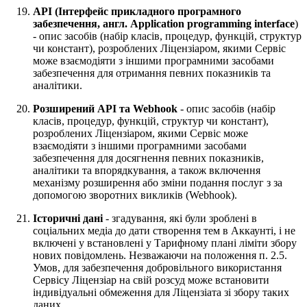
API
(Інтерфейс прикладного програмного
забезпечення, англ. Application programming interface
)
- опис засобів (набір класів, процедур, функцій, структур
чи констант), розроблених Ліцензіаром, якими Сервіс
може взаємодіяти з іншими програмними засобами
забезпечення для отримання певних показників та
аналітики.
Розширений API та Webhook
- опис засобів (набір
класів, процедур, функцій, структур чи констант),
розроблених Ліцензіаром, якими Сервіс може
взаємодіяти з іншими програмними засобами
забезпечення для досягнення певних показників,
аналітики та впорядкування, а також включення
механізму розширення або зміни подання послуг з за
допомогою зворотних викликів (Webhook).
Історичні дані
- згадування, які були зроблені в
соціальних медіа до дати створення тем в Аккаунті, і не
включені у встановлені у Тарифному плані ліміти збору
нових повідомлень. Незважаючи на положення п. 2.5.
Умов, для забезпечення добровільного використання
Сервісу Ліцензіар на свій розсуд може встановити
індивідуальні обмеження для Ліцензіата зі збору таких
даних.