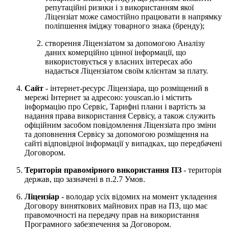
репутаційні ризики і з використанням якої
Ліцензіат може самостійно працювати в напрямку
поліпшення іміджу товарного знака (бренду);
створення Ліцензіатом за допомогою Аналізу
даних комерційно цінної інформації, що
використовується у власних інтересах або
надається Ліцензіатом своїм клієнтам за плату.
Сайт
- інтернет-ресурс Ліцензіара, що розміщений в
мережі Інтернет за адресою: youscan.io і містить
інформацію про Сервіс, Тарифні плани і вартість за
надання права використання Сервісу, а також служить
офіційним засобом повідомлення Ліцензіата про зміни
та доповнення Сервісу за допомогою розміщення на
сайті відповідної інформації у випадках, що передбачені
Договором.
Територія правомірного використання ПЗ
- територія
держав, що зазначені в п.2.7 Умов.
Ліцензіар
- володар усіх відомих на момент укладення
Договору виняткових майнових прав на ПЗ, що має
правомочності на передачу прав на використання
Програмного забезпечення за Договором.