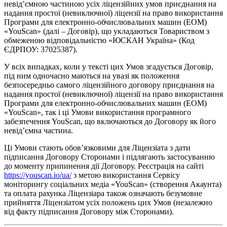
невід’ємною частиною усіх ліцензійних умов приєднання на
надання простої (невиключної) ліцензії на право використання
Програми для електронно-обчислювальних машин (ЕОМ)
«YouScan» (далі – Договір), що укладаються Товариством з
обмеженою відповідальністю «ЮСКАН Україна» (Код
ЄДРПОУ: 37025387).
У всіх випадках, коли у тексті цих Умов згадується Договір,
під ним одночасно маються на увазі як положення
безпосередньо самого ліцензійного договору приєднання на
надання простої (невиключної) ліцензії на право використання
Програми для електронно-обчислювальних машин (ЕОМ)
«YouScan», так і ці Умови використання програмного
забезпечення YouScan, що включаються до Договору як його
невід’ємна частина.
Ці Умови стають обов’язковими для Ліцензіата з дати
підписання Договору Сторонами і підлягають застосуванню
до моменту припинення дії Договору. Реєстрація на сайті
https://youscan.io/ua/
з метою використання Сервісу
моніторингу соціальних медіа «YouScan» (створення Акаунта)
та оплата рахунка Ліцензіара також означають безумовне
прийняття Ліцензіатом усіх положень цих Умов (незалежно
від факту підписання Договору між Сторонами).