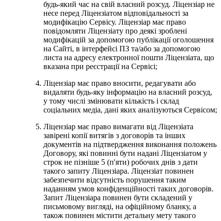
будь-який час на свій власний розсуд. Ліцензіар не
несе перед Ліцензіатом відповідальності за
модифікацію Сервісу. Ліцензіар має право
повідомляти Ліцензіату про деякі зроблені
модифікацій за допомогою публікації оголошення
на Сайті, в інтерфейсі ПЗ та/або за допомогою
листа на адресу електронної пошти Ліцензіата, що
вказана при реєстрації на Сервісі;
Ліцензіар має право вносити, редагувати або
видаляти будь-яку інформацію на власний розсуд,
у тому числі змінювати кількість і склад
соціальних медіа, дані яких аналізуються Сервісом;
Ліцензіар має право вимагати від Ліцензіата
завірені копії витягів з договорів та інших
документів на підтвердження виконання положень
Договору, які повинні бути надані Ліцензіатом у
строк не пізніше 5 (п'яти) робочих днів з дати
такого запиту Ліцензіара. Ліцензіат повинен
забезпечити відсутність порушення таким
наданням умов конфіденційності таких договорів.
Запит Ліцензіара повинен бути складений у
письмовому вигляді, на офіційному бланку, а
також повинен містити детальну мету такого