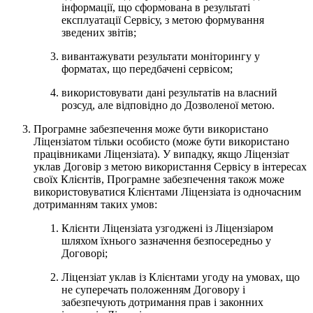
інформації, що сформована в результаті
експлуатації Сервісу, з метою формування
зведених звітів;
вивантажувати результати моніторингу у
форматах, що передбачені сервісом;
використовувати дані результатів на власний
розсуд, але відповідно до Дозволеної метою.
Програмне забезпечення може бути використано
Ліцензіатом тільки особисто (може бути використано
працівниками Ліцензіата). У випадку, якщо Ліцензіат
уклав Договір з метою використання Сервісу в інтересах
своїх Клієнтів, Програмне забезпечення також може
використовуватися Клієнтами Ліцензіата із одночасним
дотриманням таких умов:
Клієнти Ліцензіата узгоджені із Ліцензіаром
шляхом їхнього зазначення безпосередньо у
Договорі;
Ліцензіат уклав із Клієнтами угоду на умовах, що
не суперечать положенням Договору і
забезпечують дотримання прав і законних