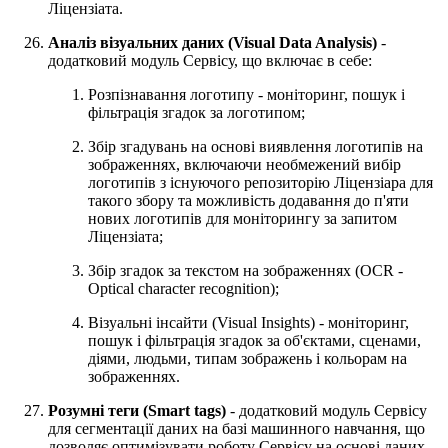
Ліцензіата.
Аналіз візуальних даних (Visual Data Analysis)
-
додатковий модуль Сервісу, що включає в себе:
Розпізнавання логотипу - моніторинг, пошук і
фільтрація згадок за логотипом;
Збір згадувань на основі виявлення логотипів на
зображеннях, включаючи необмежений вибір
логотипів з існуючого репозиторію Ліцензіара для
такого збору та можливість додавання до п'яти
нових логотипів для моніторингу за запитом
Ліцензіата;
Збір згадок за текстом на зображеннях (OCR -
Optical character recognition);
Візуальні інсайти (Visual Insights) - моніторинг,
пошук і фільтрація згадок за об'єктами, сценами,
діями, людьми, типам зображень і кольорам на
зображеннях.
Розумні теги (Smart tags)
- додатковий модуль Сервісу
для сегментації даних на базі машинного навчання, що
дозволяє оптимізувати роботу Сервісу на основі даних