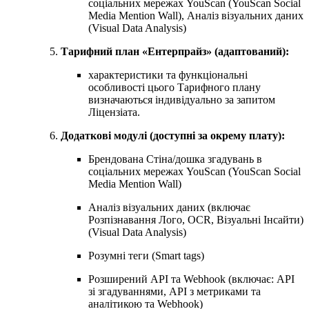
соціальних мережах YouScan (YouScan Social
Media Mention Wall), Аналіз візуальних даних
(Visual Data Analysis)
Тарифний план «Ентерпрайз» (адаптований):
характеристики та функціональні
особливості цього Тарифного плану
визначаються індивідуально за запитом
Ліцензіата.
Додаткові модулі (доступні за окрему плату):
Брендована Стіна/дошка згадувань в
соціальних мережах YouScan (YouScan Social
Media Mention Wall)
Аналіз візуальних даних (включає
Розпізнавання Лого, OCR, Візуальні Інсайти)
(Visual Data Analysis)
Розумні теги (Smart tags)
Розширений API та Webhook (включає: API
зі згадуваннями, API з метриками та
аналітикою та Webhook)