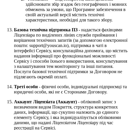
здійснювати збір згадок без географічних і мовних
обмежень за умови, що Програмне забезпечення в
своїй актуальній версії містить технічні
характеристики, необхідні для такого збору.
Базова технічна підтримка ПЗ
- надається фахівцями
Ліцензіара по виділених лініях служби приймання і
вирішення технічних запитів (за допомогою електронної
пошти: support@youscan.io), підтримка в чаті в
інтерфейсі Сервісу, консультаційна допомога, що містить
надання інформації про функціональні можливості
Сервісу і способи їхнього використання, консультування
з налаштування тем моніторингу та інші питання.
Послуги базової технічної підтримки за Договором не
підлягають окремій оплаті.
Треті особи
- фізичні особи, індивідуальні підприємці та
юридичні особи, які не є Сторонами Договору.
Аккаунт Ліцензіата (Аккаунт)
- обліковий запис з
визначеним видом Покриття, структура конкретних
даних, інформації, що сукупно належить до єдиного
елементу Сервісу, і яка індивідуалізується обліковими
даними, що надані Ліцензіатом Ліцензіару під час
реєстрації на Сервісі.