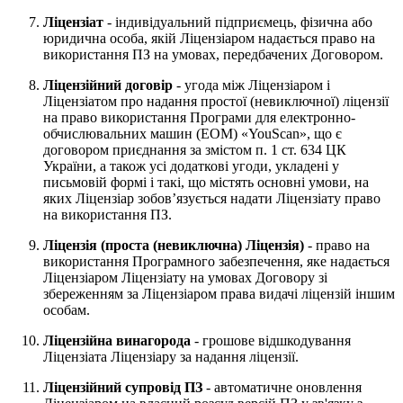
Ліцензіат
- індивідуальний підприємець, фізична або
юридична особа, якій Ліцензіаром надається право на
використання ПЗ на умовах, передбачених Договором.
Ліцензійний договір
- угода між Ліцензіаром і
Ліцензіатом про надання простої (невиключної) ліцензії
на право використання Програми для електронно-
обчислювальних машин (ЕОМ) «YouScan», що є
договором приєднання за змістом п. 1 ст. 634 ЦК
України, а також усі додаткові угоди, укладені у
письмовій формі і такі, що містять основні умови, на
яких Ліцензіар зобов’язується надати Ліцензіату право
на використання ПЗ.
Ліцензія (проста (невиключна) Ліцензія)
- право на
використання Програмного забезпечення, яке надається
Ліцензіаром Ліцензіату на умовах Договору зі
збереженням за Ліцензіаром права видачі ліцензій іншим
особам.
Ліцензійна винагорода
- грошове відшкодування
Ліцензіата Ліцензіару за надання ліцензії.
Ліцензійний супровід ПЗ
- автоматичне оновлення