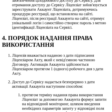
забезпечення цілодобового доступу до Сервісу. Для
отримання доступу до Сервісу Ліцензіат зобов'язується
зареєструвати Аккаунт Ліцензіата, дотримуючись
процедури реєстрації, що встановлена на сайті.
Ліцензіат, після реєстрації Аккаунта на сайті, отримує
унікальний логін і самостійно створює пароль з метою
ідентифікації Ліцензіата на Сервісі.
4. ПОРЯДОК НАДАННЯ ПРАВА
ВИКОРИСТАННЯ
Ліцензія вважається наданою з дати підписання
Ліцензіаром Акту, який є невід'ємною частиною
Договору. Активація Аккаунта здійснюється
Ліцензіаром протягом 1 (одного) робочого дня з дати
Акту.
Доступ до Сервісу надається безперервно з дати
активації Аккаунта наступним способом:
протягом терміну надання права використання
Ліцензіат за допомогою Аккаунта формує запити
на відповідний моніторинг, шляхом введення
необхідних параметрів запиту у відповідні поля