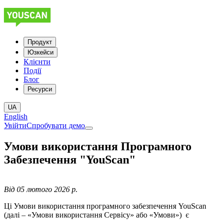
Продукт
Юзкейси
Клієнти
Події
Блог
Ресурси
UA
English
Увійти
Спробувати демо
Умови використання Програмного
Забезпечення "YouScan"
Bід 05 лютого 2026 р.
Ці Умови використання програмного забезпечення YouScan
(далі – «Умови використання Сервісу» або «Умови») є