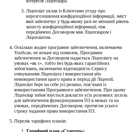
інтересів Ліцензіара;
Ліцензіат уклав із Клієнтами угоду про
нерозголошення конфіденційної інформації, зміст
якої забезпечує у будь-якому разі не менший рівень
захисту конфіденційної інформації, ніж
передбачено Договором між Ліцензіаром і
Ліцензіатом.
Оскільки жодне програмне забезпечення, включаючи
YouScan, не вільне від помилок, Програмне
забезпечення за Договором надається Ліцензіату на
умовах «як є», тобто без будь-яких гарантійних
зобов'язань, включаючи відповідність Сервісу
очікуванням Ліцензіата і використання або
невикористання цього права в період дії Ліцензії.
Ліцензіат бере на себе усі ризики, пов’язані із
використанням Програмного забезпечення. При цьому
Ліцензіар зобов’язується докласти усіх розумних зусиль
для забезпечення функціонування ПЗ в межах та на
умовах, передбачених Договором, протягом усього
строку надання права використання ПЗ.
Перелік тарифних планів:
Тарифний план «Стартер»: