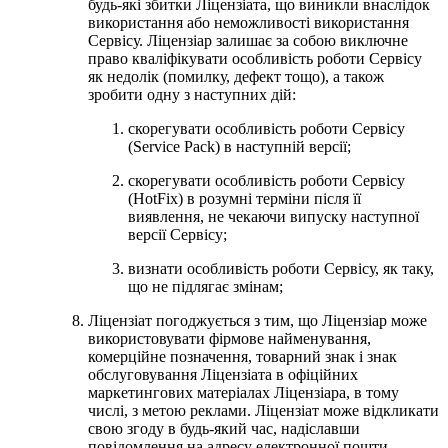
будь-які збитки Ліцензіата, що виникли внаслідок
використання або неможливості використання
Сервісу. Ліцензіар залишає за собою виключне
право кваліфікувати особливість роботи Сервісу
як недолік (помилку, дефект тощо), а також
зробити одну з наступних дій:
скорегувати особливість роботи Сервісу
(Service Pack) в наступній версії;
скорегувати особливість роботи Сервісу
(HotFix) в розумні терміни після її
виявлення, не чекаючи випуску наступної
версії Сервісу;
визнати особливість роботи Сервісу, як таку,
що не підлягає змінам;
Ліцензіат погоджується з тим, що Ліцензіар може
використовувати фірмове найменування,
комерційне позначення, товарний знак і знак
обслуговування Ліцензіата в офіційних
маркетингових матеріалах Ліцензіара, в тому
числі, з метою реклами. Ліцензіат може відкликати
свою згоду в будь-який час, надіславши
повідомлення на адресу електронної пошти