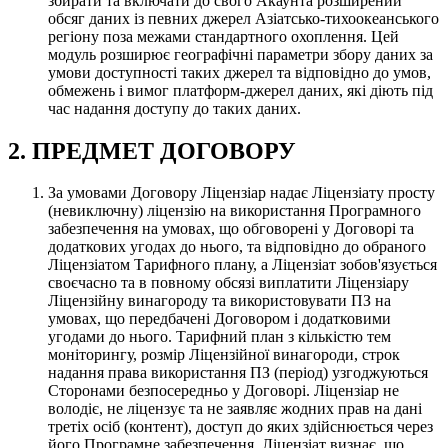
збирати та включати до свого Акаунта розширений
обсяг даних із певних джерел Азіатсько-тихоокеанського
регіону поза межами стандартного охоплення. Цей
модуль розширює географічні параметри збору даних за
умови доступності таких джерел та відповідно до умов,
обмежень і вимог платформ-джерел даних, які діють під
час надання доступу до таких даних.
2. ПРЕДМЕТ ДОГОВОРУ
За умовами Договору Ліцензіар надає Ліцензіату просту
(невиключну) ліцензію на використання Програмного
забезпечення на умовах, що обговорені у Договорі та
додаткових угодах до нього, та відповідно до обраного
Ліцензіатом Тарифного плану, а Ліцензіат зобов'язується
своєчасно та в повному обсязі виплатити Ліцензіару
Ліцензійну винагороду та використовувати ПЗ на
умовах, що передбачені Договором і додатковими
угодами до нього. Тарифний план з кількістю тем
моніторингу, розмір Ліцензійної винагороди, строк
надання права використання ПЗ (період) узгоджуються
Сторонами безпосередньо у Договорі. Ліцензіар не
володіє, не ліцензує та не заявляє жодних прав на дані
третіх осіб (контент), доступ до яких здійснюється через
його Програмне забезпечення. Ліцензіат визнає, що