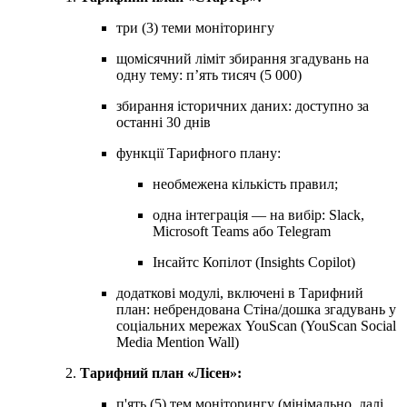
три (3) теми моніторингу
щомісячний ліміт збирання згадувань на
одну тему: п’ять тисяч (5 000)
збирання історичних даних: доступно за
останні 30 днів
функції Тарифного плану:
необмежена кількість правил;
одна інтеграція — на вибір: Slack,
Microsoft Teams або Telegram
Інсайтc Копілот (Insights Copilot)
додаткові модулі, включені в Тарифний
план: небрендована Стіна/дошка згадувань у
соціальних мережах YouScan (YouScan Social
Media Mention Wall)
Тарифний план «Лісен»:
п'ять (5) тем моніторингу (мінімально, далі