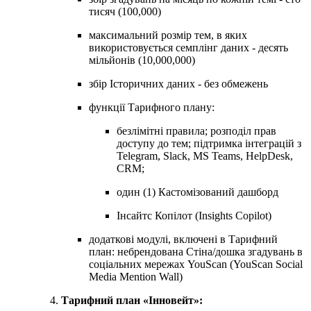
тисяч (100,000)
максимальний розмір тем, в яких
використовується семплінг даних - десять
мільйонів (10,000,000)
збір Історичних даних - без обмежень
функції Тарифного плану:
безлімітні правила; розподіл прав
доступу до тем; підтримка інтеграцій з
Telegram, Slack, MS Teams, HelpDesk,
CRM;
один (1) Кастомізований дашборд
Інсайтc Копілот (Insights Copilot)
додаткові модулі, включені в Тарифний
план: небрендована Стіна/дошка згадувань в
соціальних мережах YouScan (YouScan Social
Media Mention Wall)
Тарифний план «Інновейт»: