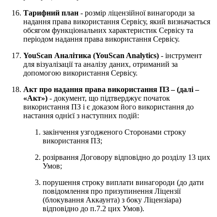
Тарифний план
- розмір ліцензійної винагороди за
надання права використання Сервісу, який визначається
обсягом функціональних характеристик Сервісу та
періодом надання права використання Сервісу.
YouScan Аналітика (YouScan Analytics)
- інструмент
для візуалізації та аналізу даних, отриманий за
допомогою використання Сервісу.
Акт про надання права використання ПЗ – (далі –
«Акт»)
- документ, що підтверджує початок
використання ПЗ і є доказом його використання до
настання однієї з наступних подій:
закінчення узгодженого Сторонами строку
використання ПЗ;
розірвання Договору відповідно до розділу 13 цих
Умов;
порушення строку виплати винагороди (до дати
повідомлення про призупинення Ліцензії
(блокування Аккаунта) з боку Ліцензіара)
відповідно до п.7.2 цих Умов).