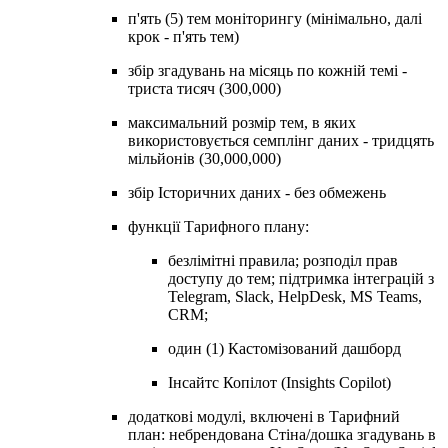
п'ять (5) тем моніторингу (мінімально, далі
крок - п'ять тем)
збір згадувань на місяць по кожній темі -
триста тисяч (300,000)
максимальний розмір тем, в яких
використовується семплінг даних - тридцять
мільйонів (30,000,000)
збір Історичних даних - без обмежень
функції Тарифного плану:
безлімітні правила; розподіл прав
доступу до тем; підтримка інтеграцій з
Telegram, Slack, HelpDesk, MS Teams,
CRM;
один (1) Кастомізований дашборд
Інсайтc Копілот (Insights Copilot)
додаткові модулі, включені в Тарифний
план: небрендована Стіна/дошка згадувань в