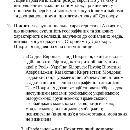
Ліцензіаром на власний розсуд версій ПЗ у зв'язку з
виправленням можливих помилок, що виявлені у
попередніх версіях, а також у зв'язку з іншими змінами
та доопрацюваннями, протягом строку дії Договору.
Покриття
- функціональна характеристика Аккаунта,
що визначає сукупність географічних та язикових
характеристик колекції, залученої до соціальних медіа,
вигляд якої узгоджується Сторонами у Договорі.
Покриття поділяється на наступні види:
«Східна Європа» – вид Покриття, який дозволяє
здійснювати збір згадок з території наступних
країн: Росія; Україна; Білорусь; Грузія; Вірменія;
Азербайджан; Казахстан; Киргизстан; Молдова;
Таджикистан; Туркменістан; Узбекистан; а також
згадки з невизначеною географічною локацією.
Таке Покриття дозволяє здійснювати збір згадок
наступними мовами: російською; українською;
білоруською; грузинською; вірменською;
азербайджанською; казахською; киргизькою;
молдавською; таджицькою; узбецькою;
невизначена (кирилиця); а також згадки, мова яких
не визначена;
«Глобальне» – вид Покриття, який дозволяє