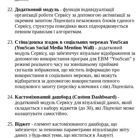
Додатковий модуль
- функція індивідуалізації
організації роботи Сервісу за допомогою активізації за
окремим запитом Ліцензіата незалежних блоків єдиного
Сервісу, структура поведінки яких підпорядковується
певним правилам і алгоритмам.
Стіна/дошка згадок в соціальних мережах YouScan
(YouScan Social Media Mention Wall)
- додатковий
модуль Сервісу, що забезпечує візуальне відображення за
допомогою використання програм для ЕВМ “YouScan” у
режимі реального часу на зовнішньому приймачі
сигналів зображення, що містить інформацію про
використання в соціальних мережах, які можуть
відбиратися за допомогою використання певного
пошукового запиту (переліку ключових слів) Ліцензіата.
Кастомізований
дашборд (Custom Dashboard)
-
додатковий модуль Сервісу для візуалізації даних, який
складається з набору віджетів (до 30), які Ліцензіат може
налаштувати самостійно.
Віджет
- елемент кастомізованого дашборда, що
забезпечує за певними параметрами візуалізацію звіту
даних з будь-якої теми, що міститься в Акаунті