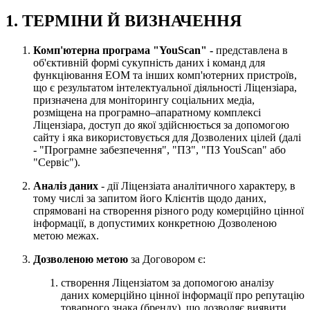
1. ТЕРМІНИ Й ВИЗНАЧЕННЯ
Комп'ютерна програма "YouScan" -
представлена в
об'єктивній формі сукупність даних і команд для
функціювання ЕОМ та інших комп'ютерних пристроїв,
що є результатом інтелектуальної діяльності Ліцензіара,
призначена для моніторингу соціальних медіа,
розміщена на програмно–апаратному комплексі
Ліцензіара, доступ до якої здійснюється за допомогою
сайту і яка використовується для Дозволених цілей (далі
- "Програмне забезпечення", "ПЗ", "ПЗ YouScan" або
"Сервіс").
Аналіз даних
- дії Ліцензіата аналітичного характеру, в
тому числі за запитом його Клієнтів щодо даних,
спрямовані на створення різного роду комерційно цінної
інформації, в допустимих конкретною Дозволеною
метою межах.
Дозволеною метою
за Договором є:
створення Ліцензіатом за допомогою аналізу
даних комерційно цінної інформації про репутацію
товарного знака (бренду), що дозволяє виявити