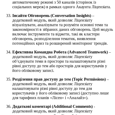
автоматичному режимі з 50 каналів (сторінок із
соціальних мереж) в рамках одного Акаунта Ліцензіата.
Інсайти Обговорень (Conversation Insights)
–
додатковий модуль, який дозволяє Ліцензіату
візуалізувати, аналізувати та розуміти основні теми та
закономірності в зібраних даних обговорень. Цей модуль
включає інструменти та віджети, такі як кластери
обговорень, розподілелння тематик, виявлення
потенційних криз та розширений моніторинг трендів.
Ефективна Командна Робота
(Advanced Teamwork)
–
додатковий модуль, який дозволяє Ліцензіату
об’єднувати теми в простори та налаштовувати різні
рівні доступу до тем або просторів для користувачів у
його обліковому записі.
Розділення прав доступу до тем (Topic Permissions)
–
додатковий модуль, який дозволяє Ліцензіату
налаштовувати різні рівні доступу до тем для
користувачів у його обліковому записі (доступно лише
для тарифних планів «Лісен» і «Аналайз»).
Додаткові коментарі (Additional Comments)
-
додатковий модуль, який дозволяє Ліцензіату