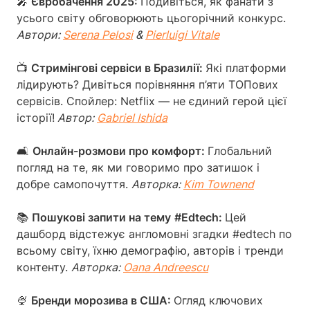
🎤
Євробачення 2025:
Подивіться, як фанати з
усього світу обговорюють цьогорічний конкурс.
Автори:
Serena Pelosi
&
Pierluigi Vitale
📺
Стримінгові сервіси в Бразилії:
Які платформи
лідирують? Дивіться порівняння п’яти ТОПових
сервісів. Спойлер: Netflix — не єдиний герой цієї
історії!
Автор:
Gabriel Ishida
🛋️
Онлайн-розмови про комфорт:
Глобальний
погляд на те, як ми говоримо про затишок і
добре самопочуття.
Авторка:
Kim Townend
📚
Пошукові запити на тему
#Edtech:
Цей
дашборд відстежує англомовні згадки #edtech по
всьому світу, їхню демографію, авторів і тренди
контенту.
Авторка:
Oana Andreescu
🍨
Бренди морозива в США:
Огляд ключових