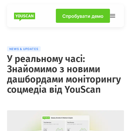
Спробувати демо
NEWS & UPDATES
У реальному часі:
Знайомимо з новими
дашбордами моніторингу
соцмедіа від YouScan