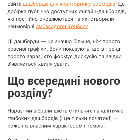
сайті:
дашборди для моніторингу соцмедіа
. Це
добірка публічно доступних онлайн-дашбордів,
які постійно оновлюються та які створили
неймовірні
амбасадори YouScan
.
Ці дашборди — це значно більше, ніж просто
красиві графіки. Вони показують, що в тренді
просто зараз, хто формує дискусію та звідки
зʼявляється хвиля уваги.
Що всередині нового
розділу?
Наразі ми зібрали шість стильних і аналітично
глибоких дашбордів (і це тільки початок!) —
кожен із власним характером і темою: