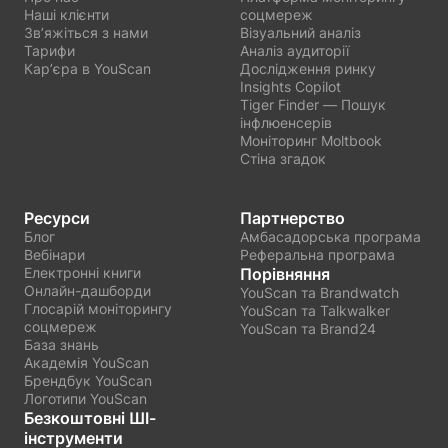
Наші клієнти
соцмереж
Звʼяжіться з нами
Візуальний аналіз
Тарифи
Аналіз аудиторії
Карʼєра в YouScan
Дослідження ринку
Insights Copilot
Tiger Finder — Пошук
інфлюенсерів
Моніторинг Moltbook
Стіна згадок
Ресурси
Партнерство
Блог
Амбасадорська програма
Вебінари
Реферальна програма
Електронні книги
Порівняння
Онлайн-дашборди
YouScan та Brandwatch
Глосарій моніторингу
YouScan та Talkwalker
соцмереж
YouScan та Brand24
База знань
Академія YouScan
Брендбук YouScan
Логотипи YouScan
Безкоштовні ШІ-
інструменти