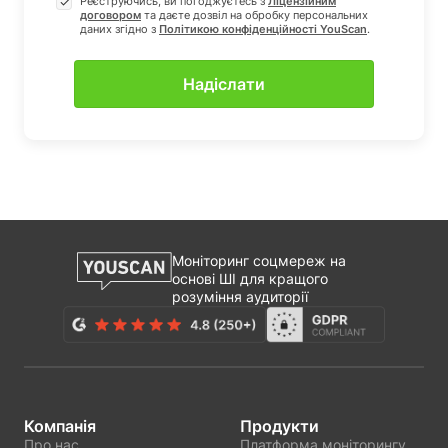
Реєструючись, ви погоджуєтесь з
Ліцензійним
договором
та даєте дозвіл на обробку персональних
даних згiдно з
Полiтикою конфіденцiйностi YouScan
.
Моніторинг соцмереж на
основі ШІ для кращого
розуміння аудиторії
Компанія
Продукти
Про нас
Платформа моніторингу