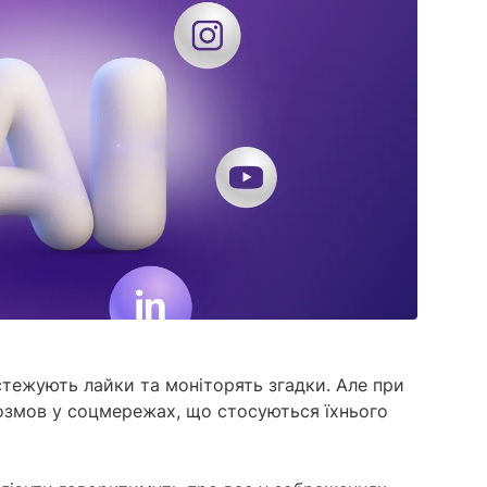
дашбордам
провідним ШІ-агентом моніторингу
Дослідження ринку
соцмереж.
Академія YouSca
Аналізуйте мільйони онлайн-розмов, щоб
Дізнатися більше
зрозуміти неупереджені думки аудиторії
Розвивайте свої нав
з будь-якого питання.
моніторингу з Акад
Дізнатися більше
Пошук інфлюенсерів
З легкістю знаходьте впливових осіб, щоб
ефективніше взаємодіяти з аудиторією
Дізнатися більше
дстежують лайки та моніторять згадки. Але при
змов у соцмережах, що стосуються їхнього