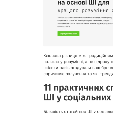
Ключова різниця між традиційним
полягає у розумінні, а не підраху
скільки разів згадували ваш бренд
спричиняє залучення та які тренди
11 практичних с
ШІ у соціальни
Більшість статей про ШІ у соціал