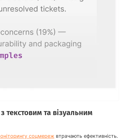
з текстовим та візуальним
моніторингу соцмереж
втрачають ефективність.