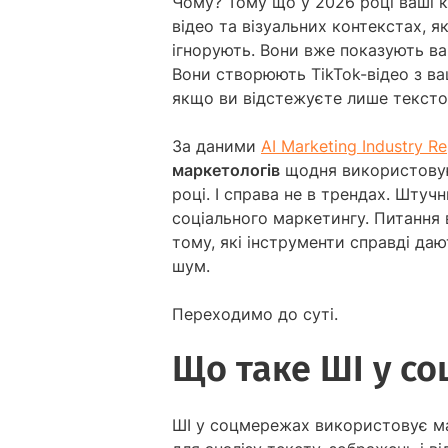
Чому? Тому що у 2026 році ваші к
відео та візуальних контекстах, я
ігнорують. Вони вже показують ваш
Вони створюють TikTok-відео з в
якщо ви відстежуєте лише тексто
За даними
AI Marketing Industry R
маркетологів
щодня використовую
році. І справа не в трендах. Шту
соціального маркетингу. Питання 
тому, які інструменти справді да
шум.
Переходимо до суті.
Що таке ШІ у с
ШІ у соцмережах використовує ма