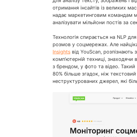
для аналізу тексту, зображень і в
отримання інсайтів із великих ма
надає маркетинговим командам м
аналізувати мільйони постів за се
Технологія спирається на NLP для
розмов у соцмережах. Але найціка
Insights
від YouScan, розпізнають 
комп’ютерній техниці, знаходячи в
з брендом, у фото та відео. Таки
80% більше згадок, ніж текстовий
неструктурованих джерел, які біль