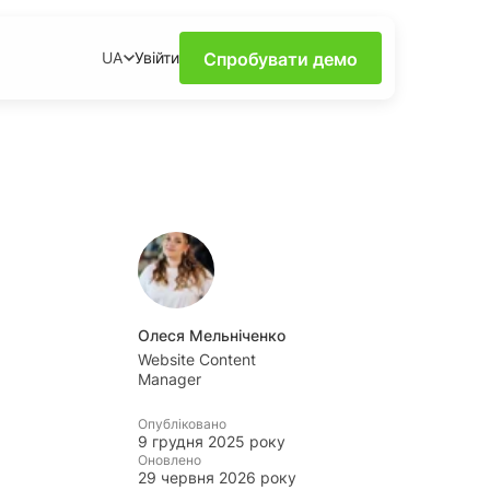
Спробувати демо
Увійти
UA
силу моніторингу в
х за допомогою
ення та поради від
Олеся Мельніченко
рисних інсайтів про
Website Content
му та доступному
Manager
Опубліковано
и
9 грудня 2025 року
арячіших трендів та
Оновлено
29 червня 2026 року
ень завдяки