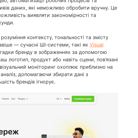
ідео; автоматизації робочих процесів та
сивів даних, які неможливо обробити вручну. Це
ожливість виявляти закономірності та
кунди.
 розуміння контексту, тональності та змісту
віше — сучасні ШІ-системи, такі як
Visual
згадки бренду в зображеннях за допомогою
аш логотип, продукт або навіть сцени, пов’язані
й візуальний моніторинг охоплює приблизно на
 аналіз, допомагаючи збирати дані з
шість брендів ігнорує.