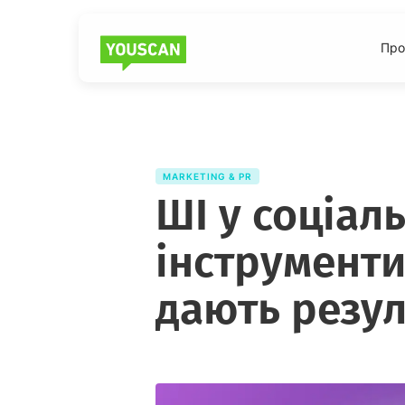
Про
MARKETING & PR
ШІ у соціал
інструменти
дають резул