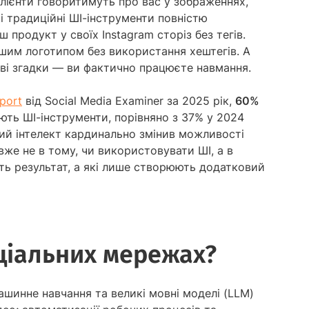
лієнти говоритимуть про вас у зображеннях,
кі традиційні ШІ-інструменти повністю
 продукт у своїх Instagram сторіз без тегів.
ашим логотипом без використання хештегів. А
ві згадки — ви фактично працюєте навмання.
eport
від Social Media Examiner за 2025 рік,
60%
ть ШІ-інструменти, порівняно з 37% у 2024
чний інтелект кардинально змінив можливості
вже не в тому, чи використовувати ШІ, а в
ють результат, а які лише створюють додатковий
оціальних мережах?
шинне навчання та великі мовні моделі (LLM)