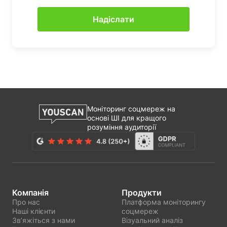
Моніторинг соцмереж на
основі ШІ для кращого
розуміння аудиторії
Компанія
Продукти
Про нас
Платформа моніторингу
Наші клієнти
соцмереж
Звʼяжіться з нами
Візуальний аналіз