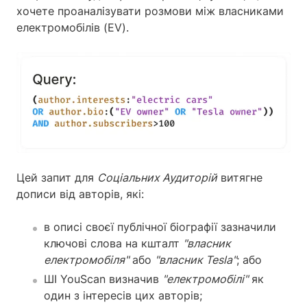
хочете проаналізувати розмови між власниками
електромобілів (EV).
Цей запит для
Соціальних Аудиторій
витягне
дописи від авторів, які:
в описі своєї публічної біографії зазначили
ключові слова на кшталт
"власник
електромобіля"
або
"власник Tesla"
; або
ШІ YouScan визначив
"електромобілі"
як
один з інтересів цих авторів;