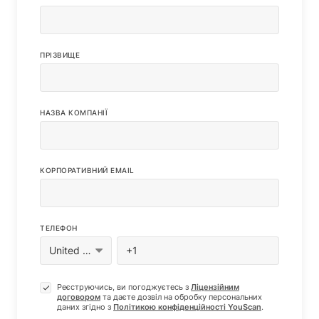
ПРІЗВИЩЕ
НАЗВА КОМПАНІЇ
КОРПОРАТИВНИЙ EMAIL
ТЕЛЕФОН
Реєструючись, ви погоджуєтесь з
Ліцензійним
договором
та даєте дозвіл на обробку персональних
даних згiдно з
Полiтикою конфіденцiйностi YouScan
.