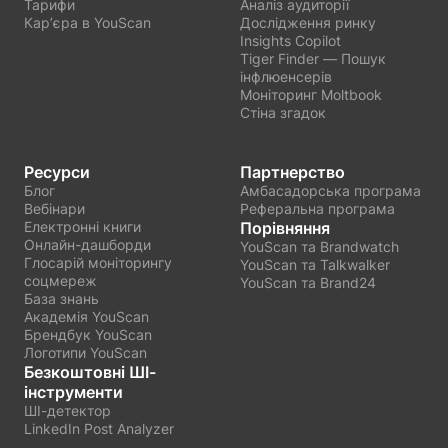
Тарифи
Аналіз аудиторії
Карʼєра в YouScan
Дослідження ринку
Insights Copilot
Tiger Finder — Пошук
інфлюенсерів
Моніторинг Moltbook
Стіна згадок
Ресурси
Партнерство
Блог
Амбасадорська програма
Вебінари
Реферальна програма
Електронні книги
Порівняння
Онлайн-дашборди
YouScan та Brandwatch
Глосарій моніторингу
YouScan та Talkwalker
соцмереж
YouScan та Brand24
База знань
Академія YouScan
Брендбук YouScan
Логотипи YouScan
Безкоштовні ШІ-
інструменти
ШІ-детектор
LinkedIn Post Analyzer