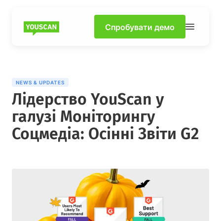
Спробувати демо
NEWS & UPDATES
Лідерство YouScan у
галузі Моніторингу
Соцмедіа: Осінні Звіти G2