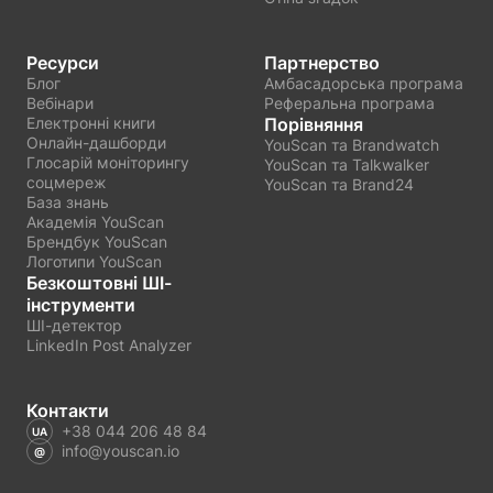
Ресурси
Партнерство
Блог
Амбасадорська програма
Вебінари
Реферальна програма
Електронні книги
Порівняння
Онлайн-дашборди
YouScan та Brandwatch
Глосарій моніторингу
YouScan та Talkwalker
соцмереж
YouScan та Brand24
База знань
Академія YouScan
Брендбук YouScan
Логотипи YouScan
Безкоштовні ШІ-
інструменти
ШІ-детектор
LinkedIn Post Analyzer
Контакти
+38 044 206 48 84
info@youscan.io