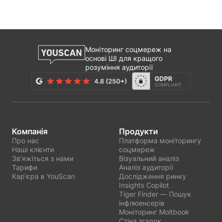
Моніторинг соцмереж на
основі ШІ для кращого
розуміння аудиторії
Компанія
Продукти
Про нас
Платформа моніторингу
Наші клієнти
соцмереж
Звʼяжіться з нами
Візуальний аналіз
Тарифи
Аналіз аудиторії
Карʼєра в YouScan
Дослідження ринку
Insights Copilot
Tiger Finder — Пошук
інфлюенсерів
Моніторинг Moltbook
Стіна згадок