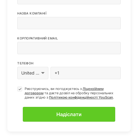
НАЗВА КОМПАНІЇ
КОРПОРАТИВНИЙ EMAIL
ТЕЛЕФОН
Реєструючись, ви погоджуєтесь з
Ліцензійним
договором
та даєте дозвіл на обробку персональних
даних згiдно з
Полiтикою конфіденцiйностi YouScan
.