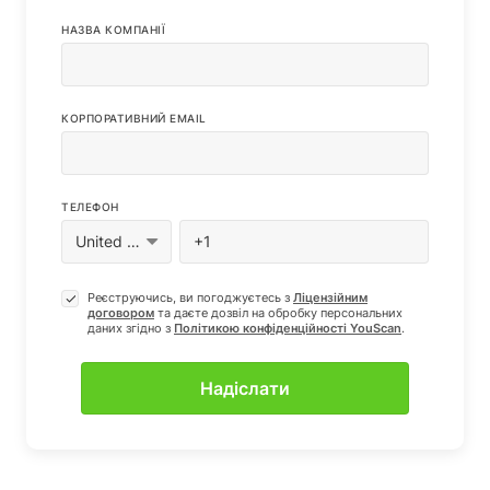
НАЗВА КОМПАНІЇ
КОРПОРАТИВНИЙ EMAIL
ТЕЛЕФОН
Реєструючись, ви погоджуєтесь з
Ліцензійним
договором
та даєте дозвіл на обробку персональних
даних згiдно з
Полiтикою конфіденцiйностi YouScan
.