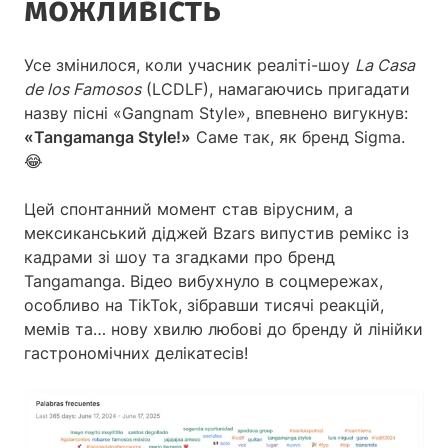
можливість
Усе змінилося, коли учасник реаліті-шоу
La Casa
de los Famosos
(LCDLF), намагаючись пригадати
назву пісні «Gangnam Style», впевнено вигукнув:
«Tangamanga Style!»
Саме так, як бренд Sigma.
😂
Цей спонтанний момент став вірусним, а
мексиканський діджей Bzars випустив ремікс із
кадрами зі шоу та згадками про бренд
Tangamanga. Відео вибухнуло в соцмережах,
особливо на TikTok, зібравши тисячі реакцій,
мемів та… нову хвилю любові до бренду й лінійки
гастрономічних делікатесів!