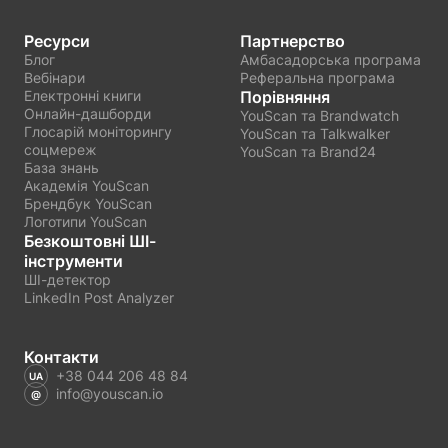
Ресурси
Партнерство
Блог
Амбасадорська програма
Вебінари
Реферальна програма
Електронні книги
Порівняння
Онлайн-дашборди
YouScan та Brandwatch
Глосарій моніторингу
YouScan та Talkwalker
соцмереж
YouScan та Brand24
База знань
Академія YouScan
Брендбук YouScan
Логотипи YouScan
Безкоштовні ШІ-
інструменти
ШІ-детектор
LinkedIn Post Analyzer
Контакти
+38 044 206 48 84
info@youscan.io