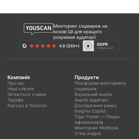
Моніторинг соцмереж на
основі ШІ для кращого
розуміння аудиторії
Компанія
Продукти
Про нас
Платформа моніторингу
Наші клієнти
соцмереж
Звʼяжіться з нами
Візуальний аналіз
Тарифи
Аналіз аудиторії
Карʼєра в YouScan
Дослідження ринку
Insights Copilot
Tiger Finder — Пошук
інфлюенсерів
Моніторинг Moltbook
Стіна згадок