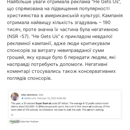
Найбільше уваги отримала реклама “He Gets Us”,
що спрямована на підвищення популярності
християнства в американській культурі. Кампанія
отримала найвищу кількість згадувань – 190
тисяч, проте значна їх частина була негативною
(NSR -57). “He Gets Us” є прикладом невдалої
рекламної кампанії, адже люди критикували
спонсорів за витрату невиправданої суми
грошей, яку краще було б передати людям, які
насправді потребують допомоги. Негативні
коментарі стосувались також консервативних
поглядів спонсорів.