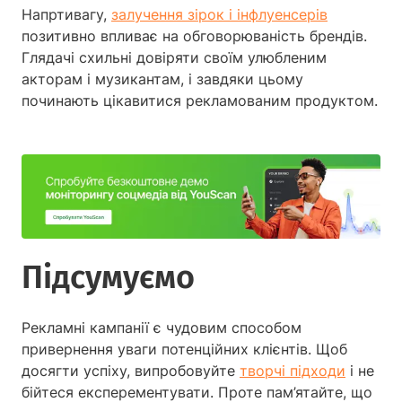
Напртивагу,
залучення зірок і інфлуенсерів
позитивно впливає на обговорюваність брендів.
Глядачі схильні довіряти своїм улюбленим
акторам і музикантам, і завдяки цьому
починають цікавитися рекламованим продуктом.
Підсумуємо
Рекламні кампанії є чудовим способом
привернення уваги потенційних клієнтів. Щоб
досягти успіху, випробовуйте
творчі підходи
і не
бійтеся експерементувати. Проте пам’ятайте, що