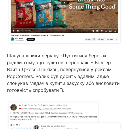
Шанувальники серіалу «Пуститися берега»
раділи тому, що культові персонажі – Волтер
Вайт і Джессі Пінкман, повернулися у рекламі
PopCorners. Ролик був досить вдалим, адже
спонукав глядачів купити закуску або висловити
готовність спробувати її.