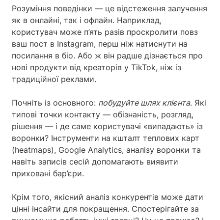
Розуміння поведінки — це відстеження залучення
як в онлайні, так і офлайн. Наприклад,
користувач може п’ять разів проскролити повз
ваш пост в Instagram, перш ніж натиснути на
посилання в біо. Або ж він радше дізнається про
нові продукти від креаторів у TikTok, ніж із
традиційної реклами.
Почніть із основного:
побудуйте шлях клієнта
. Які
типові точки контакту — обізнаність, розгляд,
рішення — і де саме користувачі «випадають» із
воронки? Інструменти на кшталт теплових карт
(heatmaps), Google Analytics, аналізу воронки та
навіть записів сесій допомагають виявити
приховані бар’єри.
Крім того, якісний аналіз конкурентів може дати
цінні інсайти для покращення. Спостерігайте за