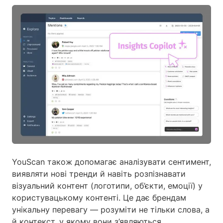
YouScan також допомагає аналізувати сентимент,
виявляти нові тренди й навіть розпізнавати
візуальний контент (логотипи, об’єкти, емоції) у
користувацькому контенті. Це дає брендам
унікальну перевагу — розуміти не тільки слова, а
й контекст, у якому вони з’являються.