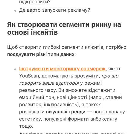
підкреслити?
Де варто запускати рекламу?
Як створювати сегменти ринку на
основі інсайтів
Щоб створити глибокі сегменти клієнтів, потрібно
поєднувати різні типи даних
:
Інструменти моніторингу соцмереж
, як-от
YouScan, допомагають зрозуміти,
про що
говорить ваша аудиторія
у режимі
реального часу. Ви зможете відстежити
емоційний тон, нові цінності (напр., сталий
розвиток, інклюзивність), а також
розпізнати
візуальні тренди
— повторювану
естетику, популярні формати анбоксингу
тощо.