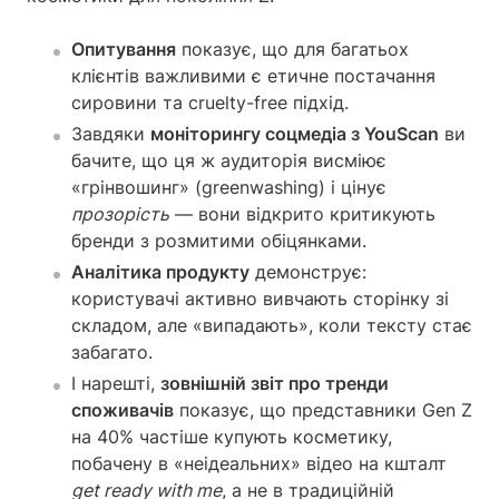
Опитування
показує, що для багатьох
клієнтів важливими є етичне постачання
сировини та cruelty-free підхід.
Завдяки
моніторингу соцмедіа з YouScan
ви
бачите, що ця ж аудиторія висміює
«грінвошинг» (greenwashing) і цінує
прозорість
— вони відкрито критикують
бренди з розмитими обіцянками.
Аналітика продукту
демонструє:
користувачі активно вивчають сторінку зі
складом, але «випадають», коли тексту стає
забагато.
І нарешті,
зовнішній звіт про тренди
споживачів
показує, що представники Gen Z
на 40% частіше купують косметику,
побачену в «неідеальних» відео на кшталт
get ready with me
, а не в традиційній