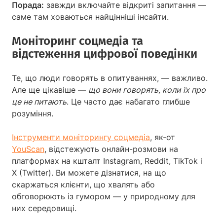
Порада:
завжди включайте відкриті запитання —
саме там ховаються найцінніші інсайти.
Моніторинг соцмедіа та
відстеження цифрової поведінки
Те, що люди говорять в опитуваннях, — важливо.
Але ще цікавіше —
що вони говорять, коли їх про
це не питають
. Це часто дає набагато глибше
розуміння.
Інструменти моніторингу соцмедіа
, як-от
YouScan
, відстежують онлайн-розмови на
платформах на кшталт Instagram, Reddit, TikTok і
X (Twitter). Ви можете дізнатися, на що
скаржаться клієнти, що хвалять або
обговорюють із гумором — у природному для
них середовищі.