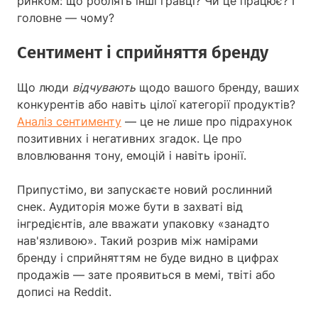
ринком: що роблять інші гравці? Чи це працює? І
головне — чому?
Сентимент і сприйняття бренду
Що люди
відчувають
щодо вашого бренду, ваших
конкурентів або навіть цілої категорії продуктів?
Аналіз сентименту
— це не лише про підрахунок
позитивних і негативних згадок. Це про
вловлювання тону, емоцій і навіть іронії.
Припустімо, ви запускаєте новий рослинний
снек. Аудиторія може бути в захваті від
інгредієнтів, але вважати упаковку «занадто
нав'язливою». Такий розрив між намірами
бренду і сприйняттям не буде видно в цифрах
продажів — зате проявиться в мемі, твіті або
дописі на Reddit.