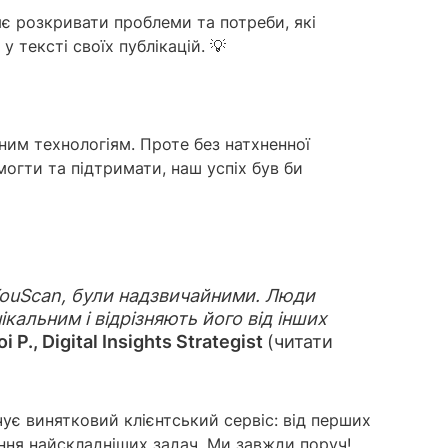
є розкривати проблеми та потреби, які
 тексті своїх публікацій. 💡
ним технологіям. Проте без натхненної
огти та підтримати, наш успіх був би
в YouScan, були надзвичайними. Люди
кальним і відрізняють його від інших
oi P., Digital Insights Strategist
(читати
ує винятковий клієнтський сервіс: від перших
ання найскладніших задач. Ми завжди поруч!