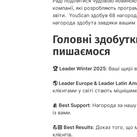
Раді поділитися чудовою новиною
компанії, які розробляють програм
звіти. YouScan здобув 68 нагород!
нагорода здобута завдяки вашим 
Головні здобутк
пишаємося
🏆 Leader Winter 2025
: Ваші щирі 
🌎 Leader Europe & Leader Latin Am
клієнтами у світі стають міцніши
🫂 Best Support
: Нагорода за наш
із вами.
💪🏻 Best Results
: Доказ того, що 
клієнтів.