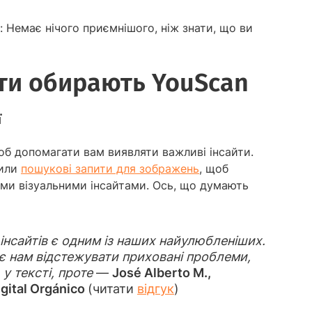
: Немає нічого приємнішого, ніж знати, що ви
нти обирають YouScan
ї
б допомагати вам виявляти важливі інсайти.
тили
пошукові запити для зображень
, щоб
ими візуальними інсайтами. Ось, що думають
 інсайтів є одним із наших найулюбленіших.
є нам відстежувати приховані проблеми,
 у тексті, проте
—
José Alberto M.,
gital Orgánico
(читати
відгук
)