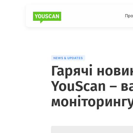
Про
NEWS & UPDATES
Гарячі нови
YouScan – ва
моніторингу