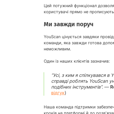
Цей потужний функціонал дозволя
користувачі прямо не прописують у
Ми завжди поруч
YouScan цінується завдяки провід
команди, яка завжди готова допом
неможливим.
Один із наших клієнтів зазначив:
“Усі, з ким я спілкувався 
справді роблять YouScan уні
подібних інструментів”.
—
R
відгук
)
Наша команда підтримки забезпеч
кроків на платформі й до розвʼяз