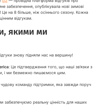
!
G2
— провідна платформа відгуків про
не забезпечення, опублікувала нові зимові
 Це на 8 більше, ніж осіннього сезону. Кожна
цінним відгукам.
и, якими ми
відгуки знову підняли нас на вершину!
erica
: Це підтвердження того, що наші зв’язки з
ми, і ми безмежно пишаємося цим.
у чудову команду підтримки, яка завжди поруч
ми забезпечуємо реальну цінність для наших