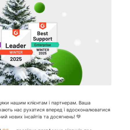
дашбордам
провідним ШІ-агентом моніторингу
Дослідження ринку
соцмереж.
Академія YouSca
Аналізуйте мільйони онлайн-розмов, щоб
Дізнатися більше
зрозуміти неупереджені думки аудиторії
Розвивайте свої нав
з будь-якого питання.
моніторингу з Акад
Дізнатися більше
Пошук інфлюенсерів
З легкістю знаходьте впливових осіб, щоб
ефективніше взаємодіяти з аудиторією
Дізнатися більше
дяки нашим клієнтам і партнерам. Ваша
ихають нас рухатися вперед і вдосконалюватися
ий нових інсайтів та досягнень! 💚