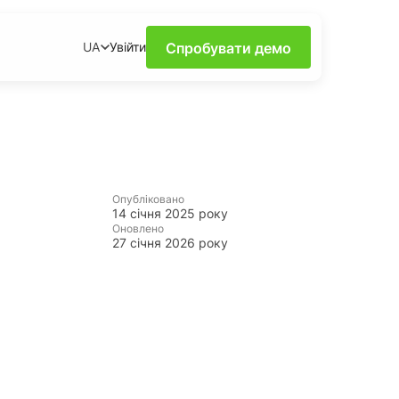
Спробувати демо
Увійти
UA
силу моніторингу в
х за допомогою
Опубліковано
ення та поради від
14 січня 2025 року
Оновлено
27 січня 2026 року
рисних інсайтів про
му та доступному
и
арячіших трендів та
ень завдяки