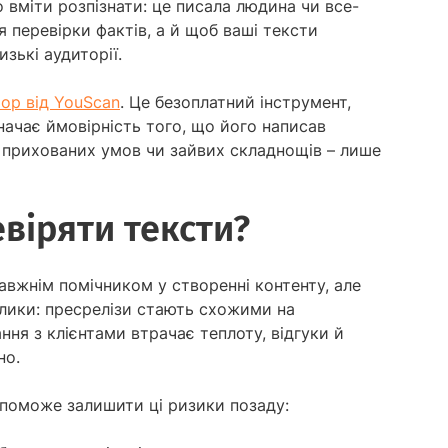
 вміти розпізнати: це писала людина чи все-
ля перевірки фактів, а й щоб ваші тексти
зькі аудиторії.
тор від YouScan
. Це безоплатний інструмент,
начає ймовірність того, що його написав
, прихованих умов чи зайвих складнощів – лише
віряти тексти?
вжнім помічником у створенні контенту, але
клики: пресрелізи стають схожими на
ання з клієнтами втрачає теплоту, відгуки й
но.
опоможе залишити ці ризики позаду: