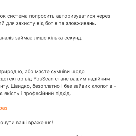
ірок система попросить авторизуватися через
ий для захисту від ботів та зловживань.
 аналіз займає лише кілька секунд.
 природно, або маєте сумніви щодо
AI-детектор від YouScan стане вашим надійним
ту. Швидко, безоплатно і без зайвих клопотів –
є якість і професійний підхід.
раз
почути ваші враження!