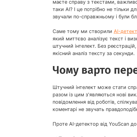
маєте справу з текстами, важливо
таки AI? І це потрібно не тільки д
звучали по-справжньому і були бли
Саме тому ми створили
AI-детек
який миттєво аналізує текст і виз
штучний інтелект. Без реєстрацій
якісний аналіз тексту за секунди.
Чому варто пере
Штучний інтелект може стати спра
разом із цим з'являються нові ви
повідомлення від роботів, спілкув
коментарі не звучать правдоподіб
Проте AI-детектор від YouScan д