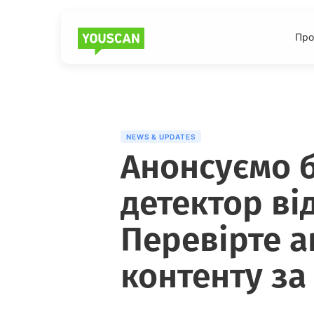
Про
NEWS & UPDATES
Анонсуємо б
детектор ві
Перевірте а
контенту за