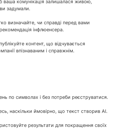
б ваша комунікація залишалася живою,
 ви задумали.
гко визначайте, чи справді перед вами
 рекомендація інфлюенсера.
публікуйте контент, що відчувається
омпанії впізнаваним і справжнім.
нь по символах і без потреби реєструватися.
есь, наскільки ймовірно, що текст створив AI.
ристовуйте результати для покращення своїх