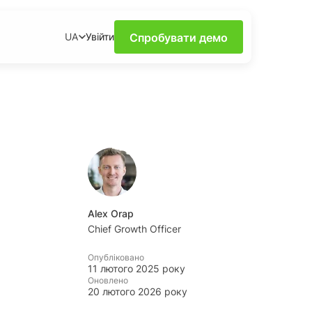
Спробувати демо
Увійти
UA
силу моніторингу в
х за допомогою
ення та поради від
Alex Orap
рисних інсайтів про
Chief Growth Officer
му та доступному
Опубліковано
11 лютого 2025 року
и
Оновлено
20 лютого 2026 року
арячіших трендів та
ень завдяки