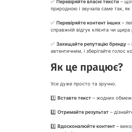
✅
Перевіряйте власні тексти
– що
природною і звучала саме так, як
✅
Перевіряйте контент інших
– ле
справжній відгук клієнта чи щира
✅
Захищайте репутацію бренду
– 
автентичним, і зберігайте голос к
Як це працює?
Усе дуже просто та зручно.
1️⃣
Вставте текст
– жодних обмеже
2️⃣
Отримайте результат
– дізнайт
3️⃣
Вдосконалюйте контент
– вико