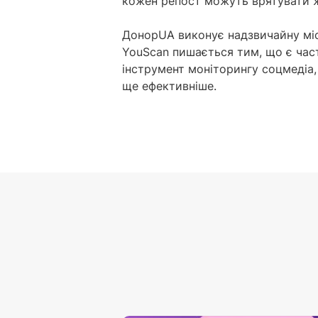
кожен репост можуть врятувати 
ДонорUA виконує надзвичайну місі
YouScan пишається тим, що є час
інструмент моніторингу соцмедіа
ще ефективніше.