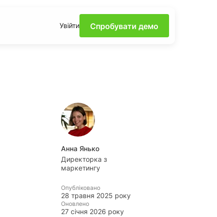
Спробувати демо
Увійти
е силу моніторингу в
ах за допомогою
ішення та поради від
ги
Анна Янько
корисних інсайтів про
Директорка з
ному та доступному
маркетингу
Опубліковано
рди
28 травня 2025 року
йгарячіших трендів та
Оновлено
27 січня 2026 року
орень завдяки