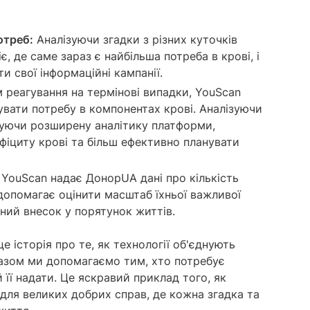
отреб:
Аналізуючи згадки з різних куточків
є, де саме зараз є найбільша потреба в крові, і
 свої інформаційні кампанії.
 реагування на термінові випадки, YouScan
вати потребу в компонентах крові. Аналізуючи
вуючи розширену аналітику платформи,
іциту крові та більш ефективно планувати
YouScan надає ДонорUA дані про кількість
 допомагає оцінити масштаб їхньої важливої
ий внесок у порятунок життів.
 історія про те, як технології об'єднують
азом ми допомагаємо тим, хто потребує
 її надати. Це яскравий приклад того, як
для великих добрих справ, де кожна згадка та