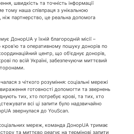
чення, швидкість та точність інформації
ме тому наша співпраця з унікальною
, ніж партнерство, це реальна допомога
мує ДонорUA у їхній благородній місії –
ю кров'ю та оперативному пошуку донорів по
 координаційний центр, що об'єднує донорів,
рові по всій Україні, забезпечуючи миттєвий
сторонами.
алася з чіткого розуміння: соціальні мережі
вираження готовності допомогти та звернень
днують тих, хто потребує крові, та тих, хто
ідстежувати всі ці запити було надзвичайно
рUA звернулася до YouScan.
 соціальних мереж, команда ДонорUA тримає
остору та миттєво реагує на термінові запити