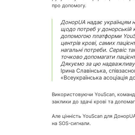
про допомогу.
ДонорUA надає українцям н
щодо потреб у донорській кр
допомогою платформи YouSc
центрів крові, самих пацієн
нагальні потреби. Сервіс 
точково допомагати пацієнт
Дякуємо за цю надважливу 
Ірина Славінська, співзас
«Всеукраїнська асоціація д
Використовуючи YouScan, команд
заклики до здачі крові та допомаг
Але цінність YouScan для Донор
на SOS-сигнали.