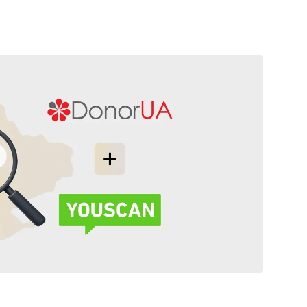
дашбордам
провідним ШІ-агентом моніторингу
Дослідження ринку
соцмереж.
Академія YouS
Аналізуйте мільйони онлайн-розмов, щоб
Дізнатися більше
зрозуміти неупереджені думки аудиторії
Розвивайте свої н
з будь-якого питання.
моніторингу з Ак
Дізнатися більше
Пошук інфлюенсерів
З легкістю знаходьте впливових осіб, щоб
ефективніше взаємодіяти з аудиторією
Дізнатися більше