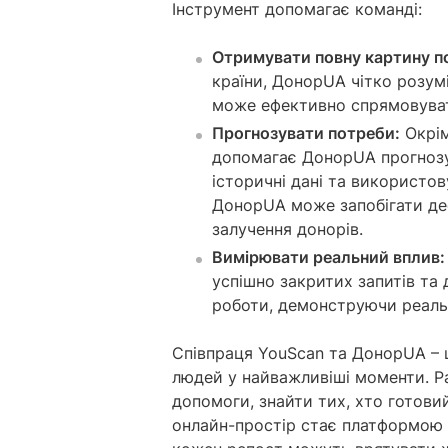
Інструмент допомагає команді:
Отримувати повну картину п
країни, ДонорUA чітко розумі
може ефективно спрямовувати
Прогнозувати потреби:
Окрім
допомагає ДонорUA прогнозу
історичні дані та використо
ДонорUA може запобігати деф
залучення донорів.
Вимірювати реальний вплив:
успішно закритих запитів та
роботи, демонструючи реальн
Співпраця YouScan та ДонорUA – це
людей у найважливіші моменти. Р
допомоги, знайти тих, хто готовий
онлайн-простір стає платформою 