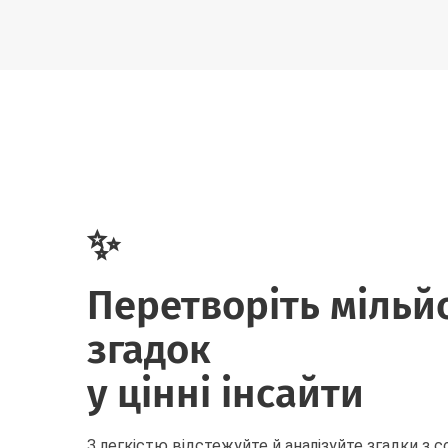
✨
Перетворіть мільй
згадок
у цінні інсайти
З легкістю відстежуйте й аналізуйте згадки з 