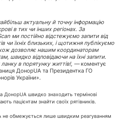
айбільш актуальну й точну інформацію
ові в тих чи інших регіонах. За
an ми постійно відстежуємо запити від
тів чи їхніх близьких, і щотижня публікуємо
також дозволяє нашим координаторам
ам, швидко відповідаючи на їхні запити.
ланку в порятунку життів!, —
коментує
новниця ДонорUA та Президентка ГО
онорів України»
.
а ДонорUA швидко знаходить термінові
ають пацієнтам знайти своїх рятівників.
UA не обмежується лише швидким реагуванням