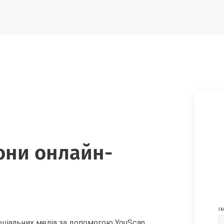
они онлайн-
I
соціальних медіа за допомогою YouScan.