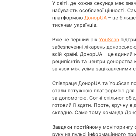
У світі, де кожна секунда має зна
набувають особливої цінності. Са
платформою
ДонорUA
– це більше
тисячам українців.
Вже не перший рік
YouScan
підтри
забезпеченні лікарень донорсько
всій країні. ДонорUA – це єдиний
реципієнтів та центри донорства к
зв'язок між усіма зацікавленими 
Співпраця ДонорUA та YouScan поч
стали потужною платформою для 
за допомогою. Сотні спільнот об'є
готовий її здати. Проте, вручну в
складно. Саме тому команда Доно
Завдяки постійному моніторингу
руку на пульсі інформаційного пр