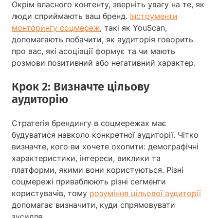
Окрім власного контенту, зверніть увагу на те, як
люди сприймають ваш бренд.
Інструменти
монторингу соцмереж
, такі як YouScan,
допомагають побачити, як аудиторія говорить
про вас, які асоціації формує та чи мають
розмови позитивний або негативний характер.
Крок 2: Визначте цільову
аудиторію
Стратегія брендингу в соцмережах має
будуватися навколо конкретної аудиторії. Чітко
визначте, кого ви хочете охопити: демографічні
характеристики, інтереси, виклики та
платформи, якими вони користуються. Різні
соцмережі приваблюють різні сегменти
користувачів, тому
розуміння цільової аудиторії
допомагає визначити, куди спрямовувати
зусилля.