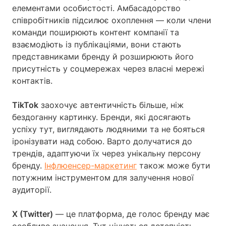
елементами особистості. Амбасадорство
співробітників підсилює охоплення — коли члени
команди поширюють контент компанії та
взаємодіють із публікаціями, вони стають
представниками бренду й розширюють його
присутність у соцмережах через власні мережі
контактів.
TikTok
заохочує автентичність більше, ніж
бездоганну картинку. Бренди, які досягають
успіху тут, виглядають людяними та не бояться
іронізувати над собою. Варто долучатися до
трендів, адаптуючи їх через унікальну персону
бренду.
Інфлюенсер-маркетинг
також може бути
потужним інструментом для залучення нової
аудиторії.
X (Twitter)
— це платформа, де голос бренду має
особливе значення. Тут цінується дотепність,