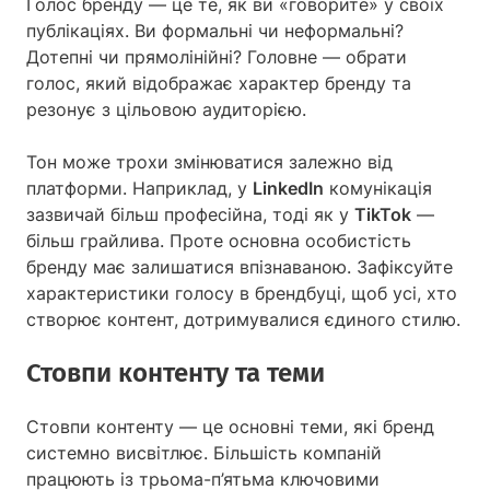
Голос бренду — це те, як ви «говорите» у своїх
публікаціях. Ви формальні чи неформальні?
Дотепні чи прямолінійні? Головне — обрати
голос, який відображає характер бренду та
резонує з цільовою аудиторією.
Тон може трохи змінюватися залежно від
платформи. Наприклад, у
LinkedIn
комунікація
зазвичай більш професійна, тоді як у
TikTok
—
більш грайлива. Проте основна особистість
бренду має залишатися впізнаваною. Зафіксуйте
характеристики голосу в брендбуці, щоб усі, хто
створює контент, дотримувалися єдиного стилю.
Стовпи контенту та теми
Стовпи контенту — це основні теми, які бренд
системно висвітлює. Більшість компаній
працюють із трьома-п’ятьма ключовими