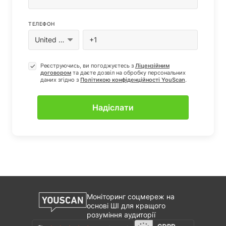
ТЕЛЕФОН
Реєструючись, ви погоджуєтесь з
Ліцензійним
договором
та даєте дозвіл на обробку персональних
даних згiдно з
Полiтикою конфіденцiйностi YouScan
.
Моніторинг соцмереж на
основі ШІ для кращого
розуміння аудиторії