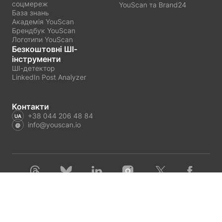
соцмереж
YouScan та Brand24
База знань
Академія YouScan
Брендбук YouScan
Логотипи YouScan
Безкоштовні ШІ-
інструменти
ШІ-детектор
LinkedIn Post Analyzer
Контакти
+38 044 206 48 84
info@youscan.io
Українська