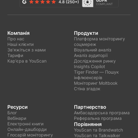
Компанія
Продукти
Про нас
Платформа моніторингу
Наші клієнти
соцмереж
Звʼяжіться з нами
Візуальний аналіз
Тарифи
Аналіз аудиторії
Карʼєра в YouScan
Дослідження ринку
Insights Copilot
Tiger Finder — Пошук
інфлюенсерів
Моніторинг Moltbook
Стіна згадок
Ресурси
Партнерство
Блог
Амбасадорська програма
Вебінари
Реферальна програма
Електронні книги
Порівняння
Онлайн-дашборди
YouScan та Brandwatch
Глосарій моніторингу
YouScan та Talkwalker