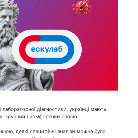
дашбордам
провідним ШІ-агентом моніторингу
Дослідження ринку
соцмереж.
Академія YouS
Аналізуйте мільйони онлайн-розмов, щоб
Дізнатися більше
зрозуміти неупереджені думки аудиторії
Розвивайте свої н
з будь-якого питання.
моніторингу з Ак
Дізнатися більше
Пошук інфлюенсерів
З легкістю знаходьте впливових осіб, щоб
ефективніше взаємодіяти з аудиторією
Дізнатися більше
 лабораторної діагностики, українці мають
ьш зручний і комфортний спосіб.
іншою, деякі специфічні аналізи можна було