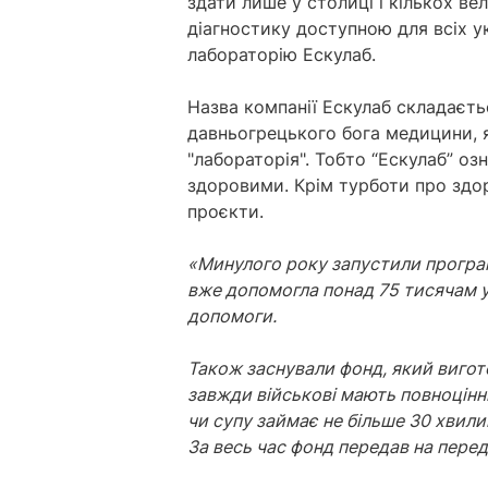
здати лише у столиці і кількох в
діагностику доступною для всіх ук
лабораторію Ескулаб.
Назва компанії Ескулаб складаєтьс
давньогрецького бога медицини, я
"лабораторія". Тобто “Ескулаб” о
здоровими. Крім турботи про здор
проєкти.
«Минулого року запустили програ
вже допомогла понад 75 тисячам у
допомоги.
Також заснували фонд, який вигото
завжди військові мають повноцінн
чи супу займає не більше 30 хвилин.
За весь час фонд передав на пере