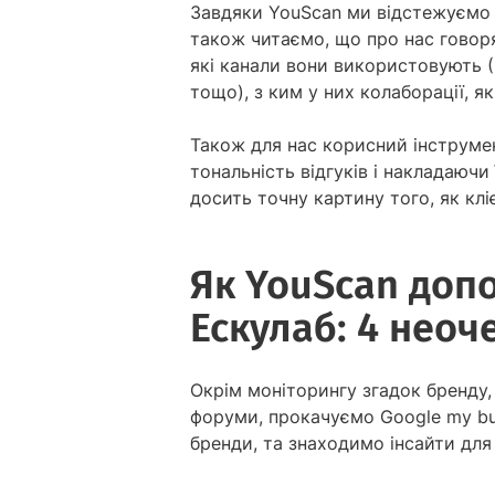
Завдяки YouScan ми відстежуємо с
також читаємо, що про нас говоря
які канали вони використовують 
тощо), з ким у них колаборації, я
Також для нас корисний інструмен
тональність відгуків і накладаючи 
досить точну картину того, як клі
Як YouScan допо
Ескулаб: 4 неоче
Окрім моніторингу згадок бренду, 
форуми, прокачуємо Google my bus
бренди, та знаходимо інсайти для