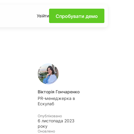
Спробувати демо
Увійти
е силу моніторингу в
ах за допомогою
ішення та поради від
ги
Вікторія Гончаренко
корисних інсайтів про
PR-менеджерка в
ному та доступному
Ескулаб
Опубліковано
рди
6 листопада 2023
йгарячіших трендів та
року
орень завдяки
Оновлено