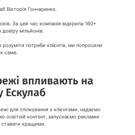
б Вікторія Гончаренко.
оків. За цей час компанія відкрила 160+
а довіру мільйонів.
 розуміти потреби клієнтів, ми попросили
к саме.
режі впливають на
у Ескулаб
жі для спілкування з клієнтами, надаємо
мо освітній контент, запускаємо рекламні
об ставати кращими.