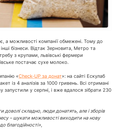
ає, а можливості компанії обмежені. Тому до
інші бізнеси. Відтак Зерновита, Метро та
требу з крупами, львівські фермери
івське постачає сухе молоко.
мпанію «
Check-UP за донат
»: на сайті Ескулаб
кет із 4 аналізів за 1000 гривень. Всі отримані
у запустили у серпні, і вже вдалося зібрати 230
и доволі складно, люди донатять, але і зборів
знесу – шукати можливості виходити на нову
до благодійності»
,