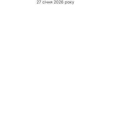
27 січня 2026 року
can
авички соціального
адемією YouScan.