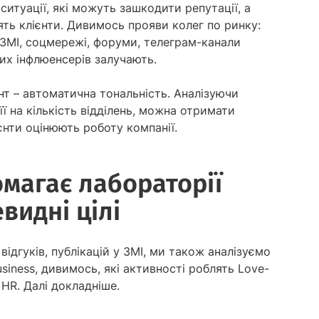
итуації, які можуть зашкодити репутації, а
ть клієнти. Дивимось прояви колег по ринку:
(ЗМІ, соцмережі, форуми, телеграм-канали
ких інфлюенсерів залучають.
т – автоматична тональність. Аналізуючи
її на кількість відділень, можна отримати
єнти оцінюють роботу компанії.
магає лабораторії
видні цілі
відгуків, публікацій у ЗМІ, ми також аналізуємо
iness, дивимось, які активності роблять Love-
 HR. Далі докладніше.