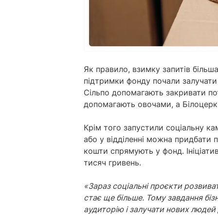
Як правило, взимку запитів більш
підтримки фонду почали залучати 
Сільпо допомагають закривати по
допомагають овочами, а Білоцерк
Крім того запустили соціальну ка
або у відділенні можна придбати па
кошти спрямують у фонд. Ініціатив
тисяч гривень.
«Зараз соціальні проєкти розвиват
стає ще більше. Тому завдання бі
аудиторію і залучати нових людей 