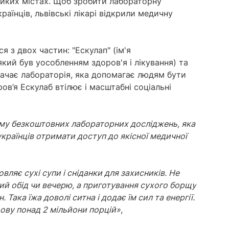
еликих містах. Щоб зробити лабораторну
раїнців, львівські лікарі відкрили медичну
я з двох частин: "Ескулап" (ім'я
кий був уособленням здоров'я і лікування) та
значає лабораторія, яка допомагає людям бути
ов’я Ескулаб втілює і масштабні соціальні
му безкоштовних лабораторних досліджень, яка
країнців отримати доступ до якісної медичної
вляє сухі супи і сніданки для захисників. Не
ий обід чи вечерю, а приготування сухого борщу
 Така їжа доволі ситна і додає їм сил та енергії.
дову понад 2 мільйони порцій»
,