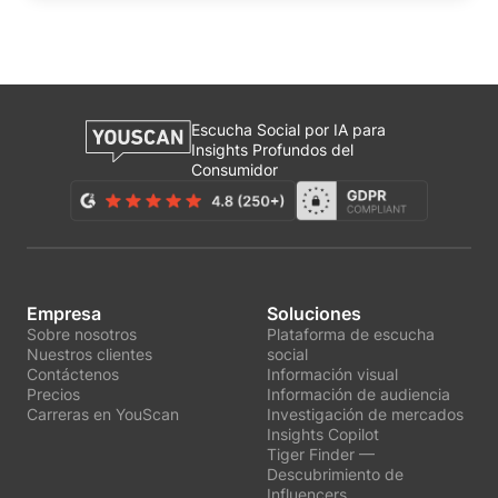
Escucha Social por IA para
Insights Profundos del
Consumidor
Empresa
Soluciones
Sobre nosotros
Plataforma de escucha
Nuestros clientes
social
Contáctenos
Información visual
Precios
Información de audiencia
Carreras en YouScan
Investigación de mercados
Insights Copilot
Tiger Finder —
Descubrimiento de
Influencers