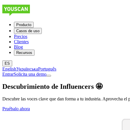
Producto
Casos de uso
Precios
Clientes
Blog
Recursos
ES
English
Українська
Português
Entrar
Solicita una demo
Descubrimiento de Influencers 🤩
Descubre las voces clave que dan forma a tu industria. Aprovecha el po
Pruébalo ahora