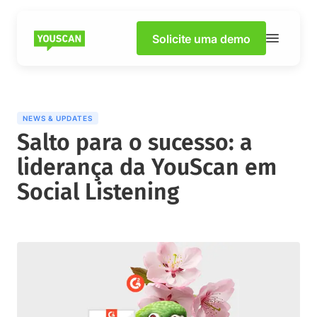
We use cookies to ensure that we offer you the best experience while
browsing our website. Check our
Privacy Policy
for more information.
Solicite uma demo
Accept
Decline
NEWS & UPDATES
Salto para o sucesso: a
liderança da YouScan em
Social Listening