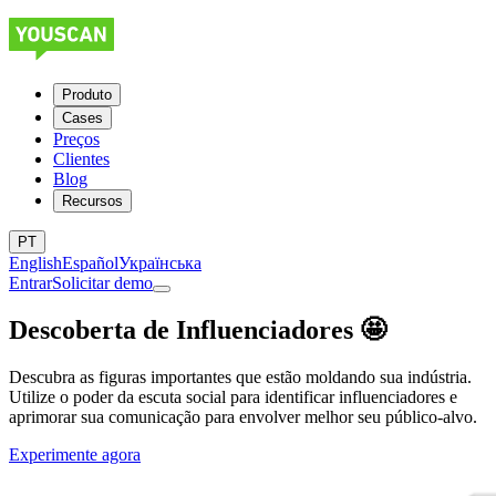
Produto
Cases
Preços
Clientes
Blog
Recursos
PT
English
Español
Українська
Entrar
Solicitar demo
Descoberta de Influenciadores 🤩
Descubra as figuras importantes que estão moldando sua indústria.
Utilize o poder da escuta social para identificar influenciadores e
aprimorar sua comunicação para envolver melhor seu público-alvo.
Experimente agora