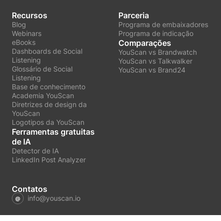
Recursos
Parceria
Blog
Programa de embaixadores
Webinars
Programa de indicação
eBooks
Comparações
Dashboards de Social
YouScan vs Brandwatch
Listening
YouScan vs Talkwalker
Glossário de Social
YouScan vs Brand24
Listening
Base de conhecimento
Academia YouScan
Diretrizes de design da
YouScan
Logotipos da YouScan
Ferramentas gratuitas
de IA
Detector de IA
LinkedIn Post Analyzer
Contatos
info@youscan.io