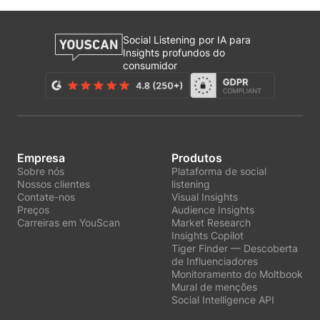
Social Listening por IA para
Insights profundos do
consumidor
Empresa
Produtos
Sobre nós
Plataforma de social
Nossos clientes
listening
Contate-nos
Visual Insights
Preços
Audience Insights
Carreiras em YouScan
Market Research
Insights Copilot
Tiger Finder — Descoberta
de Influenciadores
Monitoramento do Moltbook
Mural de menções
Social Intelligence API