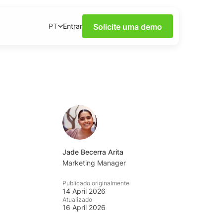
Solicite uma demo
Entrar
PT
Escuta de Redes
 webinars.
ento
idas e dicas da
 sobre redes sociais,
Jade Becerra Arita
l prático disponível
Marketing Manager
Publicado originalmente
14 April 2026
idades de escuta
Atualizado
16 April 2026
a YouScan.