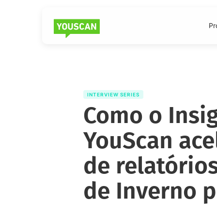
Pr
INTERVIEW SERIES
Como o Insig
YouScan ace
de relatório
de Inverno p