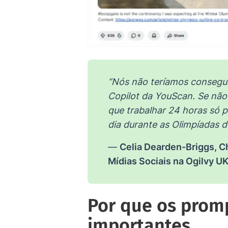
“Nós não teríamos conseguid
Copilot da YouScan. Se não 
que trabalhar 24 horas só p
dia durante as Olimpíadas d
—
Celia Dearden-Briggs, Ch
Mídias Sociais na Ogilvy UK
Por que os promp
importantes