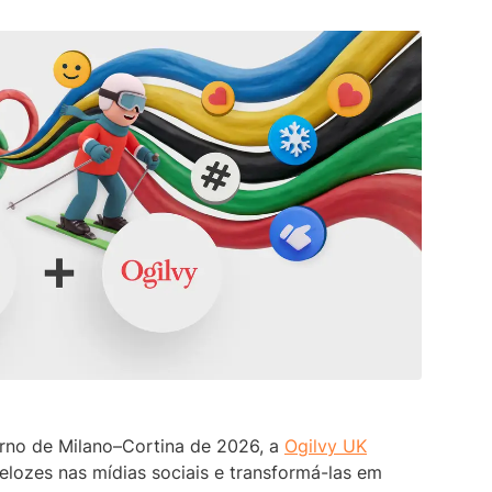
Dashboards de Soci
primeiro assistente de escuta de mídia
descobrir opiniões genuínas sobre qualquer
social baseado em IA.
assunto.
Explore a biblioteca d
social em tempo real 
Saiba mais
Saiba mais
Descoberta de influenciadores
Descubra vozes influentes sem esforço
para se conectar melhor com seu público.
Saiba mais
rno de Milano–Cortina de 2026, a
Ogilvy UK
elozes nas mídias sociais e transformá-las em