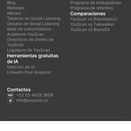
Blog
Programa de embajadores
Webinars
Programa de referidos
eBooks
Comparaciones
Tableros de Social Listening
YouScan vs Brandwatch
Glosario de Social Listening
YouScan vs Talkwalker
Base de conocimientos
YouScan vs Brand24
Academia YouScan
Directrices de diseño de
YouScan
Logotipos de YouScan
Herramientas gratuitas
de IA
Detector de IA
LinkedIn Post Analyzer
Contactos
+52 55 4628 2608
info@youscan.io