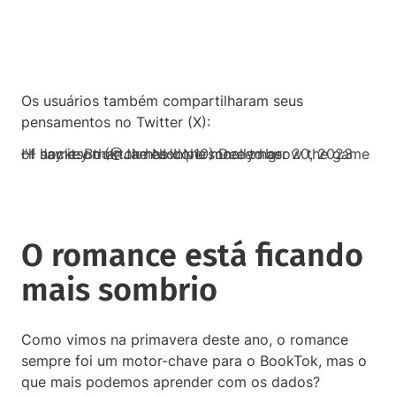
Os usuários também compartilharam seus
pensamentos no Twitter (X):
I'll say it. Booktok has done more to grow the game of hockey than the NHL personally has.
— Jameson (@JamesonN10)
December 20, 2023
O romance está ficando
mais sombrio
Como vimos na primavera deste ano, o romance
sempre foi um motor-chave para o BookTok, mas o
que mais podemos aprender com os dados?