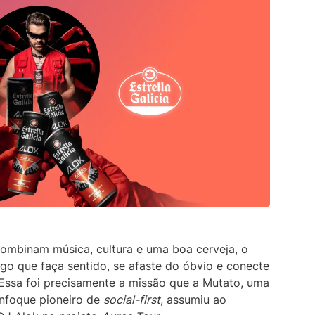
Dashboards de Soci
primeiro assistente de escuta de mídia
descobrir opiniões genuínas sobre qualquer
social baseado em IA.
assunto.
Explore a biblioteca d
social em tempo real 
Saiba mais
Saiba mais
Descoberta de influenciadores
Descubra vozes influentes sem esforço
para se conectar melhor com seu público.
Saiba mais
ombinam música, cultura e uma boa cerveja, o
algo que faça sentido, se afaste do óbvio e conecte
Essa foi precisamente a missão que a Mutato, uma
enfoque pioneiro de
social-first
, assumiu ao