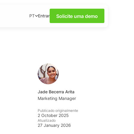
Solicite uma demo
Entrar
PT
Escuta de Redes
 webinars.
ento
idas e dicas da
 sobre redes sociais,
Jade Becerra Arita
l prático disponível
Marketing Manager
Publicado originalmente
2 October 2025
idades de escuta
Atualizado
27 January 2026
a YouScan.