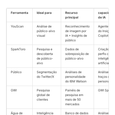
Ferramenta
Ideal para
Recurso
capacidad
principal
de IA
YouScan
Análise de
Reconhecimento
Agente de I
público-alvo
de imagem por
do Insights
visual
IA + Insights de
Copilot
público
SparkToro
Pesquisa e
Dados de
Criação de
descoberta
sobreposição de
perfis com
de público-
público-alvo
inteligência
alvo
artificial
Público
Segmentação
Análises de
Análise de
do Twitter/X
personalidade
traços de
do IBM Watson
personalid
GWI
Pesquisa
Painéis de
GWI Spark 
global de
pesquisa em
clientes
mais de 50
mercados
Água de
Inteligência
Banco de dados
Análise de