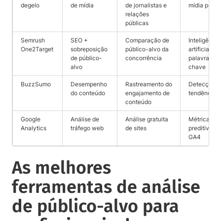
degelo
de mídia
de jornalistas e
mídia por IA
relações
públicas
Semrush
SEO +
Comparação de
Inteligência
One2Target
sobreposição
público-alvo da
artificial por
de público-
concorrência
palavras-
alvo
chave
BuzzSumo
Desempenho
Rastreamento do
Detecção d
do conteúdo
engajamento de
tendências
conteúdo
Google
Análise de
Análise gratuita
Métricas
Analytics
tráfego web
de sites
preditivas
GA4
As melhores
ferramentas de análise
de público-alvo para