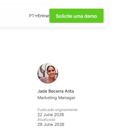
Solicite uma demo
Entrar
PT
Escuta de Redes
 webinars.
ento
idas e dicas da
 sobre redes sociais,
Jade Becerra Arita
l prático disponível
Marketing Manager
Publicado originalmente
22 June 2026
idades de escuta
Atualizado
29 June 2026
a YouScan.