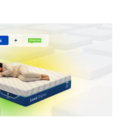
Dashboards de Soci
primeiro assistente de escuta de mídia
descobrir opiniões genuínas sobre qualquer
social baseado em IA.
assunto.
Explore a biblioteca d
social em tempo real 
Saiba mais
Saiba mais
Descoberta de influenciadores
Descubra vozes influentes sem esforço
para se conectar melhor com seu público.
Saiba mais