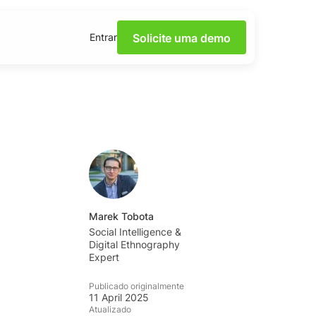
Solicite uma demo
Entrar
a Escuta de Redes
os webinars.
mento
ápidas e dicas da
cos sobre redes sociais,
Marek Tobota
ial prático disponível
Social Intelligence &
Digital Ethnography
Expert
an
ilidades de escuta
Publicado originalmente
mia YouScan.
11 April 2025
Atualizado