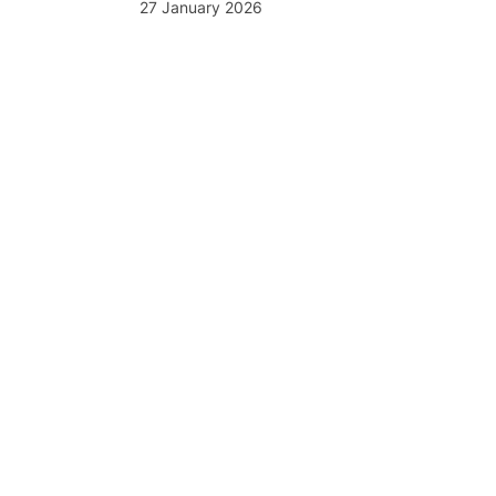
27 January 2026
cial Listening
 de painéis de escuta
l do YouScan