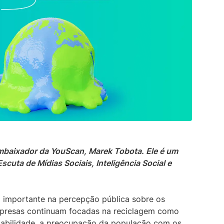
Dashboards de So
primeiro assistente de escuta de mídia
descobrir opiniões genuínas sobre qualquer
social baseado em IA.
assunto.
Explore a biblioteca
social em tempo rea
Saiba mais
Saiba mais
Descoberta de influenciadores
Descubra vozes influentes sem esforço
para se conectar melhor com seu público.
Saiba mais
 Embaixador da YouScan, Marek Tobota. Ele é um
scuta de Mídias Sociais, Inteligência Social e
 importante na percepção pública sobre os
mpresas continuam focadas na reciclagem como
ntabilidade, a preocupação da população com os