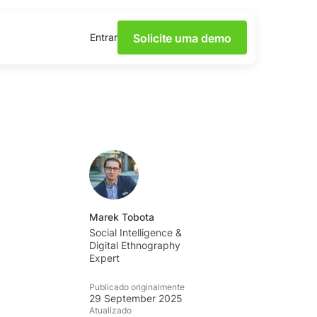
Solicite uma demo
Entrar
a Escuta de Redes
os webinars.
mento
ápidas e dicas da
cos sobre redes sociais,
Marek Tobota
ial prático disponível
Social Intelligence &
Digital Ethnography
Expert
an
ilidades de escuta
Publicado originalmente
mia YouScan.
29 September 2025
Atualizado