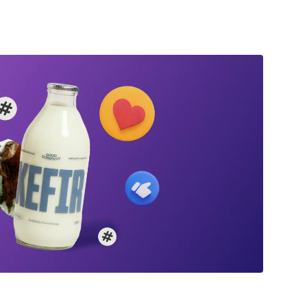
Dashboards de So
primeiro assistente de escuta de mídia
descobrir opiniões genuínas sobre qualquer
social baseado em IA.
assunto.
Explore a biblioteca
social em tempo rea
Saiba mais
Saiba mais
Descoberta de influenciadores
Descubra vozes influentes sem esforço
para se conectar melhor com seu público.
Saiba mais