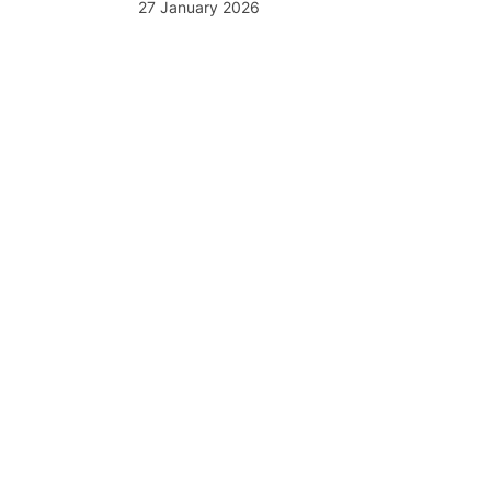
27 January 2026
cial Listening
 de painéis de escuta
l do YouScan