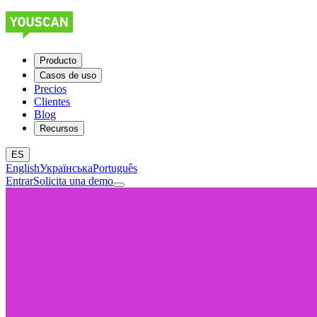
Producto
Casos de uso
Precios
Clientes
Blog
Recursos
ES
English
Українська
Português
Entrar
Solicita una demo