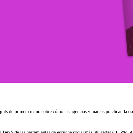
ights de primera mano sobre cómo las agencias y marcas practican la es
l Top 5
de las herramientas de escucha social más utilizadas (10.5%).